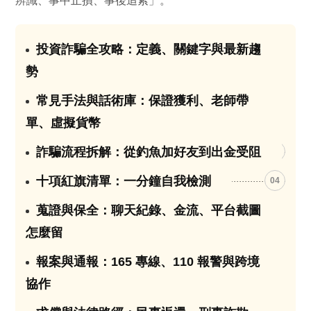
辨識、事中止損、事後追索」。
投資詐騙全攻略：定義、關鍵字與最新趨
01
勢
常見手法與話術庫：保證獲利、老師帶
02
單、虛擬貨幣
詐騙流程拆解：從釣魚加好友到出金受阻
03
十項紅旗清單：一分鐘自我檢測
04
蒐證與保全：聊天紀錄、金流、平台截圖
05
怎麼留
報案與通報：165 專線、110 報警與跨境
06
協作