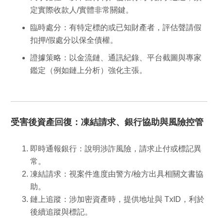
定
實際收款人/實體
非常關鍵。
臨時處分
：有特定標的或已知財產者，評估聲請假
扣押/假處分以保全債權。
證據策略
：以金流鏈、通訊紀錄、平台截圖與專家
鑑定（例如鏈上分析）強化主張。
受害後資產回復：凍結請求、銀行協助與風險控管
即時通報銀行
：說明涉詐風險，請求止付或標記異
常。
凍結請求
：視案件進度由警方/檢方出具相關文書協
助。
鏈上追蹤
：涉加密資產時，提供地址與 TxID，利於
後續追蹤與標記。