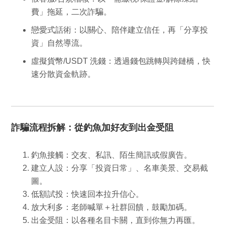
費」拖延，二次詐騙。
戀愛式話術
：以關心、陪伴建立信任，再「分享投
資」自然導流。
虛擬貨幣/USDT 洗錢
：透過錢包跳轉與跨鏈橋，快
速分散資金軌跡。
詐騙流程拆解：從釣魚加好友到出金受阻
釣魚接觸
：交友、私訊、陌生簡訊或假廣告。
建立人設
：分享「投資日常」、名車美景、交易截
圖。
低額試投
：快速回本拉升信心。
放大利多
：老師喊單＋社群回饋，鼓勵加碼。
出金受阻
：以各種名目卡關，直到你無力再匯。