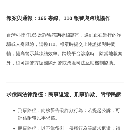
報案與通報：165 專線、110 報警與跨境協作
台灣可撥打
165 反詐騙諮詢專線
諮詢，遇到正在進行的詐
騙或人身風險，請撥
110
。報案時提交上述證據與時間
軸，提高警示與凍結效率。跨境平台涉案時，除當地報案
外，也可請警方循國際刑警或跨境司法互助機制協助。
求償與法律路徑：民事返還、刑事詐欺、附帶民訴
刑事路徑
：向檢警告發詐欺行為；若提起公訴，可
評估附帶民事求償。
民事路徑
：以不當得利、侵權行為等請求返還；鎖