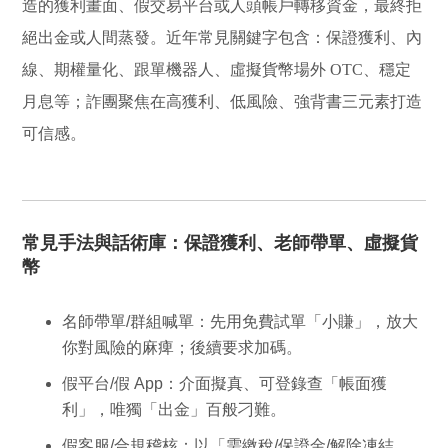
造的獲利畫面、假交易平台或人頭帳戶轉移資金，最終拒
絕出金或人間蒸發。近年常見關鍵字包含：
保證獲利、內
線、期權量化、跟單機器人、虛擬貨幣場外 OTC、穩定
月息
等；詐團聚焦在
高獲利、低風險、強背書
三元素打造
可信感。
常見手法與話術庫：保證獲利、老師帶單、虛擬貨
幣
名師帶單/群組喊單
：先用免費試單「小賺」，放大
你對風險的麻痺；後續要求加碼。
假平台/假 App
：介面擬真、可登錄查「帳面獲
利」，唯獨「出金」百般刁難。
假客服/合規稽核
：以「需繳稅/保證金/解除凍結