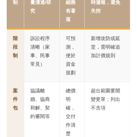
制
量溝通/研
細務
時週報，避免
究
有著
失控
落
階
訴訟程序
可預
新增攻防或延
段
清晰（家
測，
堂，需明確追
制
事、民事
便於
加計價規則
常見）
資金
規劃
案
協議離
總價
超出範圍要開
件
婚、協商
明
變更單；列出
包
和解、契
確，
不含項
約審閱等
交付
件清
楚