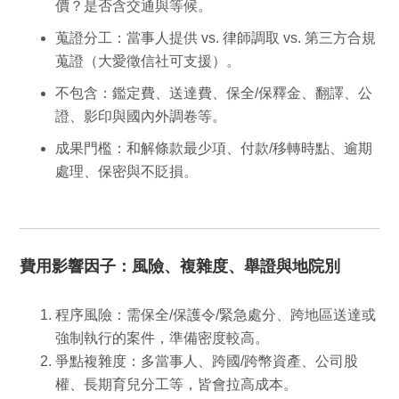
價？是否含交通與等候。
蒐證分工
：當事人提供 vs. 律師調取 vs. 第三方合規
蒐證（大愛徵信社可支援）。
不包含
：鑑定費、送達費、保全/保釋金、翻譯、公
證、影印與國內外調卷等。
成果門檻
：和解條款最少項、付款/移轉時點、逾期
處理、保密與不貶損。
費用影響因子：風險、複雜度、舉證與地院別
程序風險：
需保全/保護令/緊急處分、跨地區送達或
強制執行的案件，準備密度較高。
爭點複雜度：
多當事人、跨國/跨幣資產、公司股
權、長期育兒分工等，皆會拉高成本。