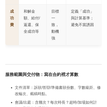
成
和解金
目標
定義「成功」
功
額、給付/
一
與計算基準；
費
返還、保
致，
避免不當誘因
全成功等
動機
強
服務範圍與交付物：寫在合約裡才算數
文件清單
：訴狀/答辯/準備書狀份數、字數級距、修
改輪次、截稿時點。
會議/出庭
：含幾次？每次時長？超時/加場如何計