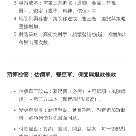
舉證成本：
需第三方調取（通聯、金流、監視
器）、鑑定（親子、精神、價值）等。
地院別與移審：
跨院移送或二審三審，差旅與策略
重擔增加。
對造策略：
高衝突對手（頻繁聲請/抗辯）將增加出
稿與出庭次數。
預算控管：估價單、變更單、保固與退款條款
估價單三段式：
基礎費（必需）＋可選項（風險備
援）＋第三方成本（鑑定/影印/郵資）。
變更單制度：
新增爭點、延長期程、對造追加訴狀
時，逐項列價並先書面同意。
付款節點：
簽約、遞狀、開庭、結案；每一節點對