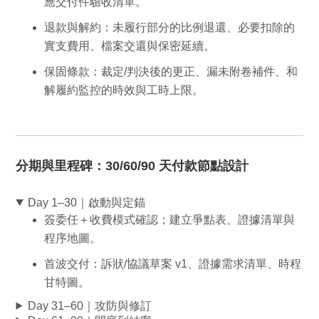
應交付件驗收清單。
退款與解約：
未履行部分的比例退還、必要扣除的
實支費用、檔案交還與保密延續。
保固條款：
裁定/判決後的更正、漏未附卷補件、和
解履約監控的時效與工時上限。
分期與里程碑：30/60/90 天付款節點設計
Day 1–30｜啟動與定錨
簽委任＋收費模式確認；建立爭點表、證據清單與
程序地圖。
首波交付：訴狀/協議草案 v1、證據需求清單、時程
甘特圖。
Day 31–60｜攻防與修訂