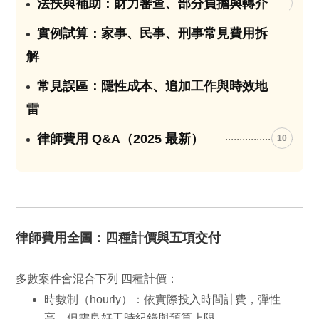
法扶與補助：財力審查、部分負擔與轉介
07
實例試算：家事、民事、刑事常見費用拆
08
解
常見誤區：隱性成本、追加工作與時效地
09
雷
律師費用 Q&A（2025 最新）
10
律師費用全圖：四種計價與五項交付
多數案件會混合下列
四種計價
：
時數制
（hourly）：依實際投入時間計費，彈性
高，但需良好工時紀錄與預算上限。