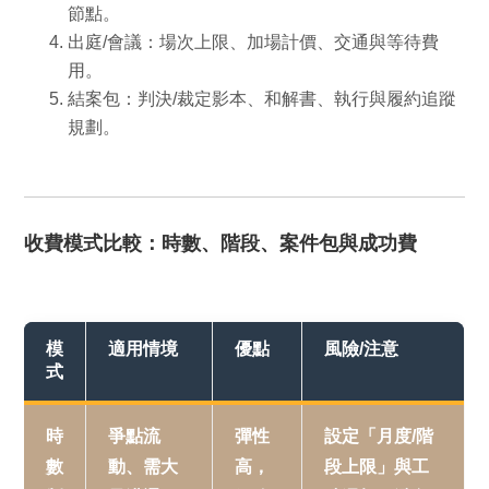
節點。
出庭/會議
：場次上限、加場計價、交通與等待費
用。
結案包
：判決/裁定影本、和解書、執行與履約追蹤
規劃。
收費模式比較：時數、階段、案件包與成功費
模
適用情境
優點
風險/注意
式
時
爭點流
彈性
設定「月度/階
數
動、需大
高，
段上限」與工