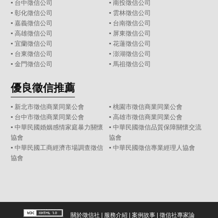
▪
台中徵信公司
▪
南投徵信公司
▪
彰化徵信公司
▪
雲林徵信公司
▪
嘉義徵信公司
▪
台南徵信公司
▪
高雄徵信公司
▪
屏東徵信公司
▪
宜蘭徵信公司
▪
花蓮徵信公司
▪
台東徵信公司
▪
澎湖徵信公司
▪
金門徵信公司
▪
馬祖徵信公司
優良徵信推薦
▪ 新北市徵信商業同業公會
▪ 桃園市徵信商業同業公會
▪ 台中市徵信商業同業公會
▪ 高雄市徵信商業同業公會
▪ 中華民國婚姻感情家庭暴力關懷
▪ 中華民國徵信品質保障關懷交流
協會
協會
▪ 中華民國工商經濟市場調查徵信
▪ 中華民國徵信專業經理人協會
協會
關於徵信社
|
服務介紹
|
案例故事
|
徵信社專家論