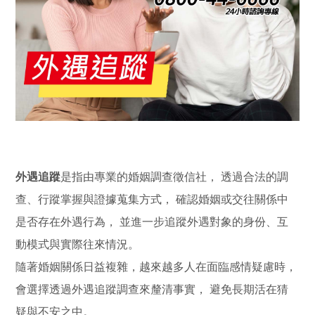
外遇追蹤
是指由專業的婚姻調查徵信社， 透過合法的調
查、行蹤掌握與證據蒐集方式， 確認婚姻或交往關係中
是否存在外遇行為， 並進一步追蹤外遇對象的身份、互
動模式與實際往來情況。
隨著婚姻關係日益複雜，越來越多人在面臨感情疑慮時，
會選擇透過外遇追蹤調查來釐清事實， 避免長期活在猜
疑與不安之中。