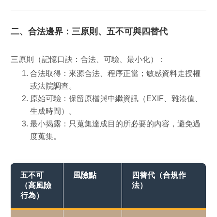
二、合法邊界：三原則、五不可與四替代
三原則
（記憶口訣：合法、可驗、最小化）：
合法取得：
來源合法、程序正當；敏感資料走授權
或法院調查。
原始可驗：
保留原檔與中繼資訊（EXIF、雜湊值、
生成時間）。
最小揭露：
只蒐集達成目的所必要的內容，避免過
度蒐集。
五不可
風險點
四替代（合規作
（高風險
法）
行為）