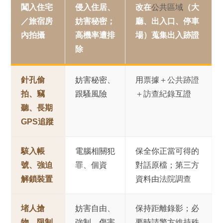
闖入住宅
侵入住居、
改在
公共區域
（大
／旅宿房
妨害秘密；
廳、出入口、停車
內拍攝
高機率遭排
場）蒐集出入跡證
除
針孔偷
妨害秘密、
用
票據＋公共跡證
拍、竊
跟騷風險
＋訪查紀錄
互證
聽、長期
GPS追蹤
駭入帳
電腦相關犯
保全你正當可得的
號、強迫
罪、個資
對話原檔；第三方
解鎖裝置
資料由
法院調查
堵人搶
妨害自由、
保持距離錄影；必
物、限制
強制、傷害
要時請警方
維持秩