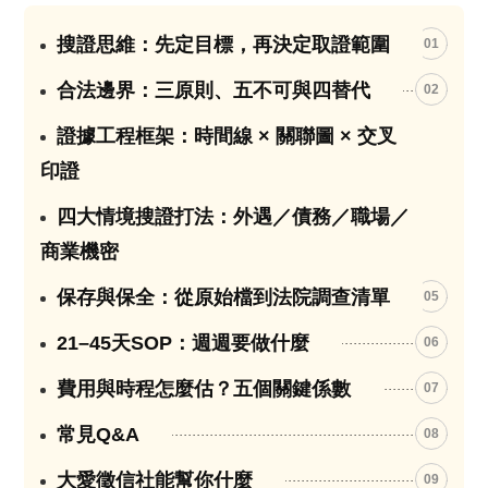
搜證思維：先定目標，再決定取證範圍
01
合法邊界：三原則、五不可與四替代
02
證據工程框架：時間線 × 關聯圖 × 交叉
03
印證
四大情境搜證打法：外遇／債務／職場／
04
商業機密
保存與保全：從原始檔到法院調查清單
05
21–45天SOP：週週要做什麼
06
費用與時程怎麼估？五個關鍵係數
07
常見Q&A
08
大愛徵信社能幫你什麼
09