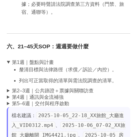
據；必要時聲請
法院調查
第三方資料（門禁、旅
宿、通聯等）。
六、21–45天SOP：週週要做什麼
第1週｜盤點與計畫
釐清目標與法律路徑（求償／訴訟／內控）。
列出可正當取得的清單與
需法院調查
的清單。
第2–3週｜公共跡證＋票據與關聯訪查
第4週｜通訊與金流補強
第5–6週｜交付與程序啟動
2025-10-05_22-18_XX旅館_大廳進
檔名建議：
入_VID0312.mp4
2025-10-06_07-02_XX旅
、
館_大廳離開_IMG4421.jpg
2025-10-05_房
、