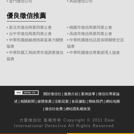
▪
金門徵信公司
▪
馬祖徵信公司
優良徵信推薦
▪ 新北市徵信商業同業公會
▪ 桃園市徵信商業同業公會
▪ 台中市徵信商業同業公會
▪ 高雄市徵信商業同業公會
▪ 中華民國婚姻感情家庭暴力關懷
▪ 中華民國徵信品質保障關懷交流
協會
協會
▪ 中華民國工商經濟市場調查徵信
▪ 中華民國徵信專業經理人協會
協會
關於徵信社
|
服務介紹
|
案例故事
|
徵信社專家論
述
|
相關新聞
|
媒體推薦
|
活動花絮
|
各區據點
|
聯絡我們
|
網站地圖
|
徵信社收費
|
網站隱私權政策
大愛
徵信社
版權所有 Copyright © 2011 Daai
International Detective All Rights Reserved.