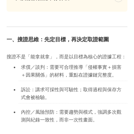
一、搜證思維：先定目標，再決定取證範圍
搜證不是「能拿就拿」，而是
以目標為核心
的證據工程：
求償／談判：
需要可合理推導「侵權事實＋損害
＋因果關係」的材料，重點在
證據鏈完整度
。
訴訟：
講求
可採性與可驗性
；取得過程與保存方
式會被檢驗。
內控／風險預防：
需要
趨勢與模式
，強調多次觀
測與紀錄一致性，而非一次性畫面。