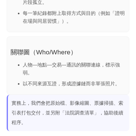
片段孤立。
每一筆紀錄都附上取得方式與目的（例如「證明
在場與同居習慣」）。
關聯圖（Who/Where）
人物—地點—交易—通訊的關聯連線，標示強
弱。
以不同來源互證，形成
證據鏈
而非單張照片。
實務上，我們會把
原始檔、影像縮圖、票據掃描、索
引表
打包交付，並另附「法院調查清單」，協助後續
程序。