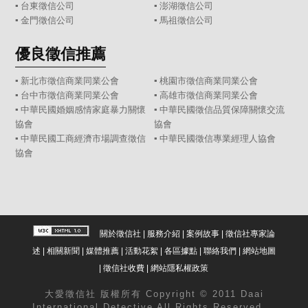
▪
台東徵信公司
▪
澎湖徵信公司
▪
金門徵信公司
▪
馬祖徵信公司
優良徵信推薦
▪ 新北市徵信商業同業公會
▪ 桃園市徵信商業同業公會
▪ 台中市徵信商業同業公會
▪ 高雄市徵信商業同業公會
▪ 中華民國婚姻感情家庭暴力關懷
▪ 中華民國徵信品質保障關懷交流
協會
協會
▪ 中華民國工商經濟市場調查徵信
▪ 中華民國徵信專業經理人協會
協會
關於徵信社
|
服務介紹
|
案例故事
|
徵信社專家論
述
|
相關新聞
|
媒體推薦
|
活動花絮
|
各區據點
|
聯絡我們
|
網站地圖
|
徵信社收費
|
網站隱私權政策
大愛
徵信社
版權所有 Copyright © 2011 Daai
International Detective All Rights Reserved.