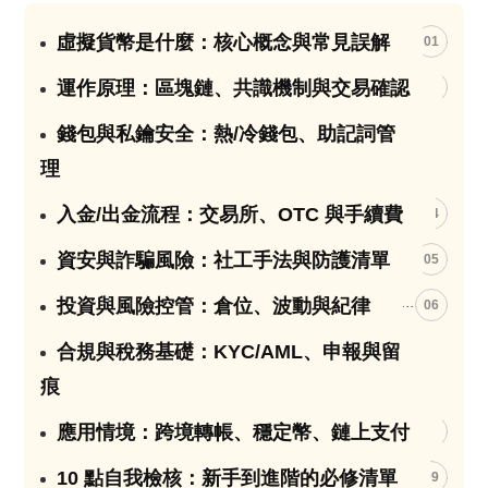
虛擬貨幣是什麼：核心概念與常見誤解
01
運作原理：區塊鏈、共識機制與交易確認
02
錢包與私鑰安全：熱/冷錢包、助記詞管
03
理
入金/出金流程：交易所、OTC 與手續費
04
資安與詐騙風險：社工手法與防護清單
05
投資與風險控管：倉位、波動與紀律
06
合規與稅務基礎：KYC/AML、申報與留
07
痕
應用情境：跨境轉帳、穩定幣、鏈上支付
08
10 點自我檢核：新手到進階的必修清單
09