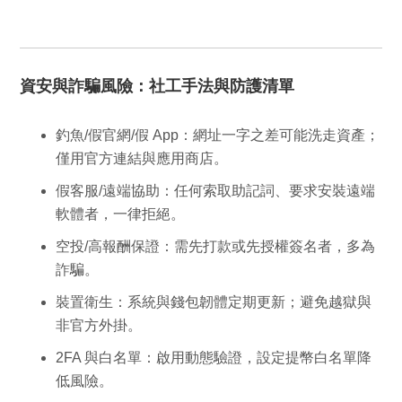
資安與詐騙風險：社工手法與防護清單
釣魚/假官網/假 App
：網址一字之差可能洗走資產；
僅用官方連結與應用商店。
假客服/遠端協助
：任何索取助記詞、要求安裝遠端
軟體者，一律拒絕。
空投/高報酬保證
：需先打款或先授權簽名者，多為
詐騙。
裝置衛生
：系統與錢包韌體定期更新；避免越獄與
非官方外掛。
2FA 與白名單
：啟用動態驗證，設定提幣白名單降
低風險。