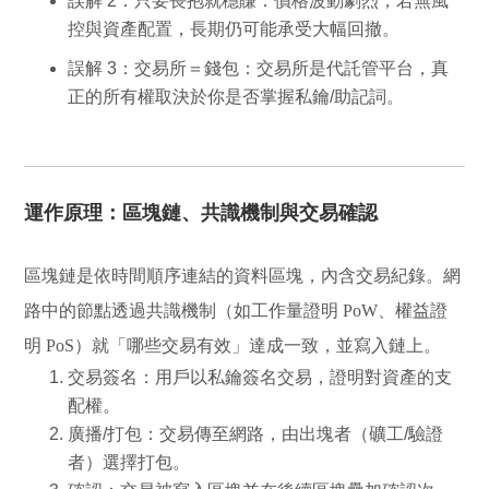
誤解 2：只要長抱就穩賺
：價格波動劇烈，若無風
控與資產配置，長期仍可能承受大幅回撤。
誤解 3：交易所＝錢包
：交易所是代託管平台，真
正的所有權取決於你是否掌握私鑰/助記詞。
運作原理：區塊鏈、共識機制與交易確認
區塊鏈是依時間順序連結的資料區塊，內含交易紀錄。網
路中的節點透過
共識機制
（如工作量證明 PoW、權益證
明 PoS）就「哪些交易有效」達成一致，並寫入鏈上。
交易簽名
：用戶以私鑰簽名交易，證明對資產的支
配權。
廣播/打包
：交易傳至網路，由出塊者（礦工/驗證
者）選擇打包。