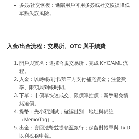
多簽/社交恢復
：進階用戶可用多簽或社交恢復降低
單點失誤風險。
入金/出金流程：交易所、OTC 與手續費
開戶與實名
：選擇合規交易所，完成 KYC/AML 流
程。
入金
：以轉帳/刷卡/第三方支付補充資金；注意費
率、限額與到帳時間。
下單
：市價單快速成交、限價單控價；新手避免情
緒追價。
提幣
：先小額測試；確認鏈別、地址與備註
（Memo/Tag）。
出金
：賣回法幣並提領至銀行；保留對帳單與 TxID
以利稅務申報。