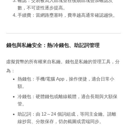
確認
：交易被寫入區塊並在後續區塊疊加確認次
數，
不可逆性
逐步提高。
手續費
：當網路壅塞時，費率越高通常確認越快。
錢包與私鑰安全：熱/冷錢包、助記詞管理
虛擬貨幣的所有權來自
私鑰
。錢包是私鑰的管理工具，分
為：
熱錢包
：手機/電腦 App，操作便捷，適合日常小
額。
冷錢包
：硬體錢包或離線載體，適合長期與大額保
管。
助記詞
：由 12～24 個詞組成，等同主金鑰。請
離
線抄寫
、
分散保存
，切勿截圖或雲端同步。