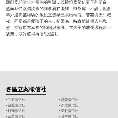
回顧委託
徵信社
當時的智凱，義憤填膺堅信妻子的清白，
然而我們徵信調查的同事看在眼裡，雖然嘴上不說，但多
年外遇抓姦經驗的敏銳直覺早已嗅出端倪。若芸與天牛叔
叔，同樣都是愛孩子的人，卻因為一時縱情於個人的私
慾，摧毀原本幸福的婚姻與家庭，在孩子的成長過程留下
缺憾，或許值得再省思檢討。
各區立案徵信社
▪
立案徵信社
▪
基隆徵信社
▪
台北徵信社
▪
新北徵信社
▪
桃園徵信社
▪
新竹徵信社
▪
苗栗徵信社
▪
台中徵信社