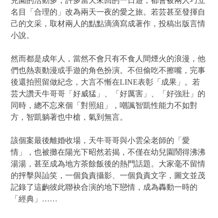
兒園的活動多，許多當天來回的一日遊，都會被兩人巧立
名目「合理的」改為兩天一夜的愛之旅。若芸甚至發揮自
己的文采，取材兩人的點點滴滴寫成著作，投稿出版言情
小說。
然而都是成年人，當然不會只有不食人間煙火的浪漫，他
們也熱衷動漫或手遊的角色扮演。不但偷吃不擦嘴，完事
後還拍照留做紀念，大言不慚在LINE表彰「成果」。若
芸大讚天牛哥哥「好威猛」、「好厲害」、「好強壯」的
同時，總不忘來個「對照組」，嘲諷智凱性能力不如對
方，智凱躺著也中槍，氣到無言。
該個案最後離婚收場，天牛哥哥與小雲朵老師的「愛
情」，也被攤在陽光下昭然若揭，不僅在幼兒園鬧得沸沸
湯湯，甚至成為地方茶餘飯後的熱門話題。大家毫不留情
的抨擊與訕笑，一個負責攝影、一個負責文字，圖文並茂
記錄了這齣彼此聯袂合演的地下戀情，成為轟動一時的
「經典」……