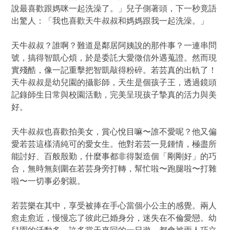
說最喜歡跟媽咪一起洗澡了。」兒子側著頭，下一秒竟語
出驚人：「我也喜歡天牛叔叔和媽媽跟我一起洗澡。」
天牛叔叔？誰啊？難道是鄰居阿姨說的那件事？一連串問
號，搞得智凱心煩，於是委託大愛徵信外遇蒐證。然而現
實殘酷，像一記重擊把智凱敲得粉碎。若芸真的出軌了！
天牛叔叔是幼兒園的攝影師，天生是個孩子王，透過鏡頭
記錄師生日常與校園活動，完美呈現孩子摯真的活力與美
好。
天牛叔叔也喜歡拍美女，賞心悅目嘛〜誰不愛呢？他又偏
愛若芸這樣清純可的愛女生。他對若芸一見鍾情，極盡所
能討好、百般殷勤，什麼事都非得製造個「剛剛好」的巧
合，無時無刻圍在若芸身旁打轉，幫忙啦〜跑腿啦〜打雜
啦〜一切事必躬親。
若芸樂在其中，享受被捧在手心當個小公主的感覺。兩人
愈走愈近，慢慢忘了彼此已婚身分，迷失在不倫愛戀。幼