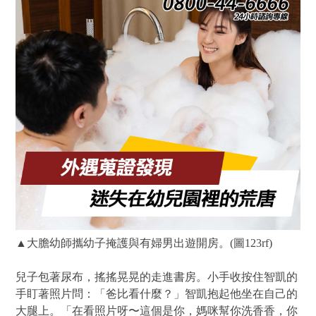
▲大膽幼師攜幼子掩護與有婦男出遊開房。(圖123rf)
兒子包著尿布，搖搖晃晃的走進書房。小手收按住智凱的
手盯著照片問：「爸比看什麼？」智凱抱起他坐在自己的
大腿上。「在看照片呀〜這個是你，媽咪幫你洗香香，你