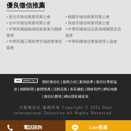
優良徵信推薦
▪ 新北市徵信商業同業公會
▪ 桃園市徵信商業同業公會
▪ 台中市徵信商業同業公會
▪ 高雄市徵信商業同業公會
▪ 中華民國婚姻感情家庭暴力關懷
▪ 中華民國徵信品質保障關懷交流
協會
協會
▪ 中華民國工商經濟市場調查徵信
▪ 中華民國徵信專業經理人協會
協會
關於徵信社
|
服務介紹
|
案例故事
|
徵信社專家論
述
|
相關新聞
|
媒體推薦
|
活動花絮
|
各區據點
|
聯絡我們
|
網站地圖
|
徵信社費用
|
網站隱私權政策
大愛
徵信社
版權所有 Copyright © 2011 Daai
International Detective All Rights Reserved.
電話諮詢
Line客服