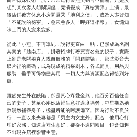
而且撩妹技術一流，常常逗得金燕笑到合不攏嘴。只是沒
想到某次客人胡鬧調侃，竟演變成「真槍實彈」上演，最
後店鋪後方休息小房間還乘「地利之便」，成為人盡皆知
「不能說的祕密」，愈來愈多人「呷好道相報」，食髓知
味上門的人愈來愈多。
從此「小燕」不再單純，說得更直白一點，已然成為名副
其實的「越南店」，掛著招牌打著買賣名義的幌子，實際
上卻是老闆娘真人親自服務的「開箱體驗」。那些影音光
碟片裡的戲碼，成為現成的精采劇本，各式輔具、用品與
服裝，垂手可得物盡其用，一切人力與資源配合得恰到好
處。
雖然先生外在缺陷，卻是真心疼愛金燕，他百分百信任自
己的妻子，甚至心疼她店裡生意好過度操勞，每星期為她
熬湯燉補養身子，極盡所能的呵護備至。因為行動不良於
行，一直以來夫妻都是「男主內女主外」配合，他用心打
理好家務，知道店裡生意好，卻從不過問帳目，也會知趣
不出現在店裡影響生意。