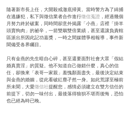
隨著新市長上任，大開殺戒澈底掃黃。當時警方為了緝捕
在逃嫌犯，私下與徵信業者合作進行
徵信蒐證
，經過幾個
月努力終於破案，同時間卻意外揭露「小燕」店裡「掛羊
頭賣狗肉」的祕辛，一箭雙鵰雙倍業績，甚至還讓負責轄
區派出所因此記功嘉獎，一時之間媒體爭相報導，事件新
聞備受各界矚目。
只有金燕的先生暗自心碎，甚至還要面對社會大眾「假結
婚真賣淫」的質疑。他不知道自己做錯什麼，真心的信
任，卻換來「表哥一家親」羞愧顏面盡失，最後決定結束
與金燕的婚姻，從此看破紅塵孑然一身。如此荒謬至極前
所未聞，大愛
徵信社
提醒您，感情必須建立在雙方信任的
前提下，切勿一味付出，最後落得狼狽不堪而後悔，恐怕
也已經為時已晚。