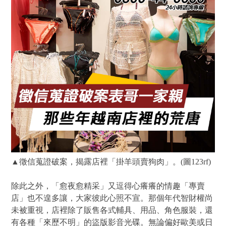
▲徵信蒐證破案，揭露店裡「掛羊頭賣狗肉」。(圖123rf)
除此之外，「愈夜愈精采」又逗得心癢癢的情趣「專賣
店」也不遑多讓，大家彼此心照不宣。那個年代智財權尚
未被重視，店裡除了販售各式輔具、用品、角色服裝，還
有各種「來歷不明」的盜版影音光碟。無論偏好歐美或日