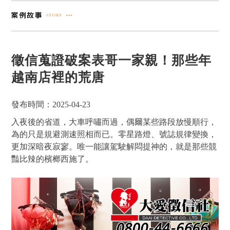
徵信蒐證破案表哥一家親！那些年
越南店裡的荒唐
發布時間：2025-04-23
入夜後的省道，大車呼嘯而過，偶爾某些路段放慢順行，
為的只是規避測速照相而已。零星路燈、號誌規律變換，
更加深暗夜寂寥。唯一能讓駕駛解悶提神的，就是那些競
豔比辣的檳榔西施了。