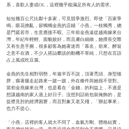
系，喜歡人妻或OL，這裡幾乎能滿足所有人的需求。
短短幾百公尺比鄰十多家，可見競爭激烈。即使「百家爭
鳴」眼花撩亂，卻獨獨金燕的店鋪「小燕」一枝獨秀，總
是門庭若市，生意應接不暇。三年前金燕遠從越南嫁來台
灣，年紀年輕輕、面貌姣好，而且膚白細緻，她擅長交際
又有生意手腕，很多顧客為她著迷而「慕名」前來。醉翁
之意不在酒，不少人搭訕攀談的動機不單純，只想在言語
占上風或吃豆腐。
金燕的先生相對弱勢，年逾半百不說，頂著禿頭、身型矮
胖，瘸著腿走起路來一跛一跛，外在條件與她很不登對。
當初金燕嫁來台灣，也是看在「金錢」的利益上，不過是
想讓越南的家人過上好日子。沒想到話術包裝掩飾的，是
捉襟見肘的經濟困窘，而且對象又老又殘，「辦起事來」
也力不從心。
「小燕」店裡的客人就大不同了，血氣方剛、體格結實，