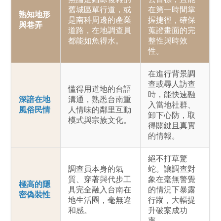
舊城區單行道，或
在第一時間掌
熟知地形
是南科周邊的產業
握捷徑，確保
與巷弄
道路，在地調查員
蒐證畫面的完
都能如魚得水。
整性與時效
性。
在進行背景調
查或尋人訪查
懂得用道地的台語
時，能快速融
深諳在地
溝通，熟悉台南重
入當地社群、
風俗民情
人情味的鄰里互動
卸下心防，取
模式與宗族文化。
得關鍵且真實
的情報。
絕不打草驚
調查員本身的氣
蛇。讓調查對
質、穿著與代步工
象在毫無警覺
極高的隱
具完全融入台南在
的情況下暴露
密偽裝性
地生活圈，毫無違
行蹤，大幅提
和感。
升破案成功
率。