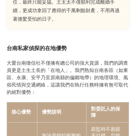
任，最終只能妥協。王太太不僅順利完成離婚手
續，更成功拿回了應得的千萬剩餘財產，不用再過
著擔驚受怕的日子。
台南私家偵探的在地優勢
大愛台南徵信社不僅擁有總公司的強大資源，我們的調查
員更是土生土長的「在地人」。我們熟知台南各區（如東
區、永康、安平乃至原南縣的偏鄉地帶）的地理環境、風
俗民情與交通網絡，這讓我們在執行任務時擁有無可取代
的絕對優勢：
對委託人的保
核心優勢
優勢說明
障
跟監時不易跟
無論是錯綜複雜的
丟目標，且能