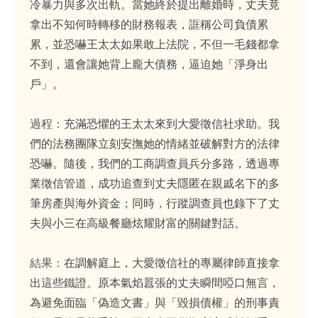
冷暴力與多次出軌。當她終於提出離婚時，丈夫竟
拿出不知何時轉移的財務報表，誆稱公司負債累
累，並恐嚇王太太如果敢上法院，不但一毛錢都拿
不到，還會讓她背上龐大債務，逼迫她「淨身出
戶」。
過程：
充滿恐懼的王太太來到大愛徵信社求助。我
們的法務團隊立刻安撫她的情緒並破解對方的法律
恐嚇。隨後，我們的工商調查員兵分多路，透過專
業徵信管道，成功追查到丈夫隱匿在親戚名下的多
筆房產與海外資金；同時，行蹤調查員也錄下了丈
夫與小三在高級餐廳炫耀財富的關鍵對話。
結果：
在調解庭上，大愛徵信社的專屬律師直接拿
出這些鐵證。原本氣焰囂張的丈夫瞬間啞口無言，
為避免面臨「偽造文書」與「毀損債權」的刑事責