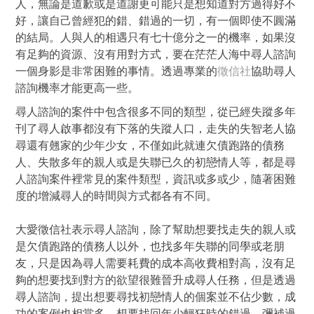
人，無論是道歉或是道謝更可能只是想知道對方過得好不
好，讓自己曾經犯的錯、錯過的一切，有一個即使不圓滿
的結局。人與人的相遇只有七十億分之一的機率，如果沒
有足夠的資源、沒有用對方式，要在茫茫人海中尋人諮詢
一個身影是非常困難的事情。透過專業的
徵信社
協助尋人
諮詢機率才能更高一些。
尋人諮詢的案件中包含很多不同的類型，從已經失蹤多年
刊了尋人啟事都沒有下落的失蹤人口，走失的失智老人協
尋還有翹家的少年少女，不僅如此就連欠債跑路的債務
人、失散多年的親人或是失聯已久的初戀情人等，都是尋
人諮詢案件裡常見的案件類型，資訊或多或少，隨著困難
度的增減尋人的時間與方式都各有不同。
大愛徵信社表示尋人諮詢，除了幫助想要找走失的親人或
是欠債跑路的債務人以外，也找多年失聯的同學或老朋
友，只是因為尋人需要耗費的成本高收費相對高，沒有足
夠的想要找到對方的欲望很難晉升成尋人任務，但是透過
尋人諮詢，提出想要尋找初戀情人的個案並不佔少數，成
功的案例也相當多。想要找回年少輕狂時的錯過，彌補過