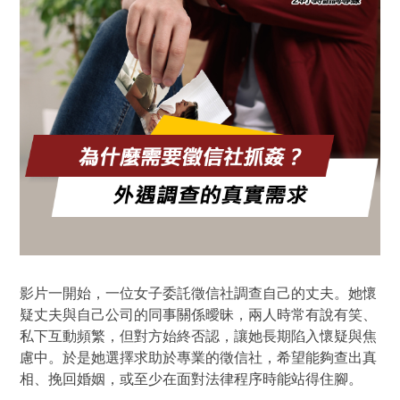
影片一開始，一位女子委託徵信社調查自己的丈夫。她懷
疑丈夫與自己公司的同事關係曖昧，兩人時常有說有笑、
私下互動頻繁，但對方始終否認，讓她長期陷入懷疑與焦
慮中。於是她選擇求助於專業的徵信社，希望能夠查出真
相、挽回婚姻，或至少在面對法律程序時能站得住腳。