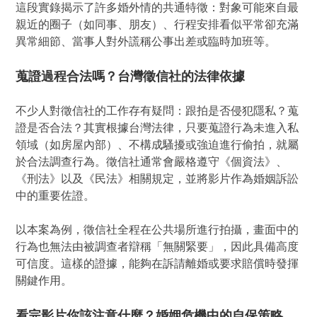
這段實錄揭示了許多婚外情的共通特徵：對象可能來自最
親近的圈子（如同事、朋友）、行程安排看似平常卻充滿
異常細節、當事人對外謊稱公事出差或臨時加班等。
蒐證過程合法嗎？台灣徵信社的法律依據
不少人對徵信社的工作存有疑問：跟拍是否侵犯隱私？蒐
證是否合法？其實根據台灣法律，只要蒐證行為未進入私
領域（如房屋內部）、不構成騷擾或強迫進行偷拍，就屬
於合法調查行為。徵信社通常會嚴格遵守《個資法》、
《刑法》以及《民法》相關規定，並將影片作為婚姻訴訟
中的重要佐證。
以本案為例，徵信社全程在公共場所進行拍攝，畫面中的
行為也無法由被調查者辯稱「無關緊要」，因此具備高度
可信度。這樣的證據，能夠在訴請離婚或要求賠償時發揮
關鍵作用。
看完影片你該注意什麼？婚姻危機中的自保策略