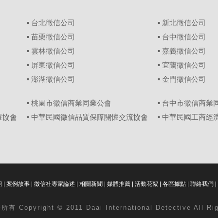
▪
台北徵信公司
▪
新北徵信公司
▪
苗栗徵信公司
▪
台中徵信公司
▪
雲林徵信公司
▪
嘉義徵信公司
▪
屏東徵信公司
▪
宜蘭徵信公司
▪
澎湖徵信公司
▪
金門徵信公司
▪ 桃園市徵信商業同業公會
▪ 台中市徵信商業
懷協會
▪ 中華民國徵信品質保障關懷交流協會
▪ 中華民國工商
紹
|
案例故事
|
徵信社專家論述
|
相關新聞
|
媒體推薦
|
活動花絮
|
各區據點
|
聯絡我們
|
 Copyright © 2011 Daai International Detective All Ri