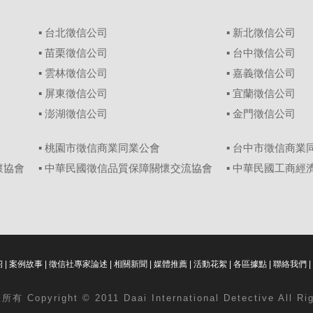
▪
台北徵信公司
▪
新北徵信公司
▪
苗栗徵信公司
▪
台中徵信公司
▪
雲林徵信公司
▪
嘉義徵信公司
▪
屏東徵信公司
▪
宜蘭徵信公司
▪
澎湖徵信公司
▪
金門徵信公司
▪ 桃園市徵信商業同業公會
▪ 台中市徵信商業
懷協會
▪ 中華民國徵信品質保障關懷交流協會
▪ 中華民國工商
紹
|
案例故事
|
徵信社專家論述
|
相關新聞
|
媒體推薦
|
活動花絮
|
各區據點
|
聯絡我們
|
 Copyright © 2011 Daai International Detective All Ri