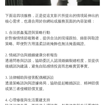
下面這四項服務，正是從這支影片所提出的情境延伸出的
核心需求，也適合用於你網站或服務頁面的內容架構：
1. 合法抓姦蒐證與策略行動
針對偷情情節複雜者，提供合法的現場跟拍、錄影與取證
策略。即便對方用溫柔話術掩飾也無法掩蓋鐵證。
2. 情緒評估與婚姻健康分析報告
透過問卷與訪談，協助委託人認清婚姻裂縫程度，並提供
後續諮詢建議，避免自陷感情投資而忽略實質事實。
3. 法律輔助與侵害配偶權訴訟
透過策略諮詢與證據佈局，協助提起離婚訴訟、精神賠償
或第三者侵權賠償支援。
4. 心理修復與生活重建支持