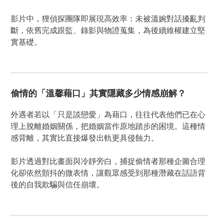
影片中，狸偵探團隊即展現高效率：未被溫婉對話擾亂判
斷，依舊完成跟監、錄影與物證蒐集，為後續維權建立堅
實基礎。
偷情的「溫馨藉口」其實隱藏多少情感崩解？
外遇者若以「只是談戀愛」為藉口，往往代表他們已在心
理上脫離婚姻關係，把婚姻當作原地踏步的困境。這種情
感背離，其實比直接爆發出軌更具侵蝕力。
影片透過對比畫面與冷靜旁白，捕捉偷情者那種企圖合理
化卻依然顫抖的微表情，讓觀眾感受到那種潛藏在話語背
後的自我欺騙與信任崩壞。