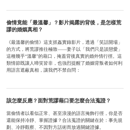
偷情竟能「最溫馨」？影片揭露的背後，是怎樣荒
謬的婚姻真相？
《最溫馨的偷情》這支抓姦實錄影片，透過「笑話開場」
的方式，將荒謬推往極致——妻子以「我們只是談戀愛」
這種幾乎“溫馨”的藉口，掩蓋背後真實的婚外情行徑。這
類情節既讓人啼笑皆非，也強烈提醒了婚姻背叛者如何利
用語言遮蔽真相，讓我們不禁自問：
該怎麼反應？面對荒謬藉口要怎麼合法蒐證？
當偷情者以看似正常、甚至浪漫的語言掩飾行徑，你是否
還能保持冷靜、掌握證據？合法蒐證的關鍵在於：事先規
劃、冷靜觀察、不因對方話術而放過關鍵證據。