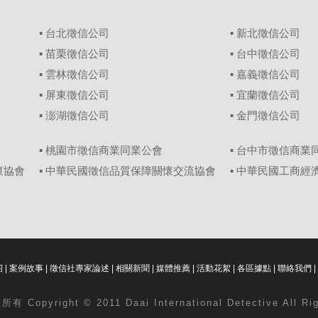
▪
台北徵信公司
▪
新北徵信公司
▪
苗栗徵信公司
▪
台中徵信公司
▪
雲林徵信公司
▪
嘉義徵信公司
▪
屏東徵信公司
▪
宜蘭徵信公司
▪
澎湖徵信公司
▪
金門徵信公司
▪ 桃園市徵信商業同業公會
▪ 台中市徵信商業
懷協會
▪ 中華民國徵信品質保障關懷交流協會
▪ 中華民國工商
紹
|
案例故事
|
徵信社專家論述
|
相關新聞
|
媒體推薦
|
活動花絮
|
各區據點
|
聯絡我們
|
 Copyright © 2011 Daai International Detective All Ri