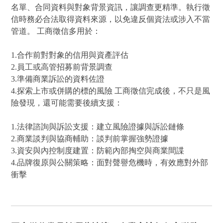
名單、合同資料與對象背景資訊，讓調查更精準。執行徵
信時務必合法取得資料來源，以免違反個資法或涉入不當
管道。 工商徵信多用於：
1.合作前對對象的信用與資產評估
2.員工或高管招募前背景調查
3.準備商業訴訟的資料佐證
4.探索上市或併購的標的風險 工商徵信完成後，不只是風
險發現，還可能需要後續支援：
1.法律諮詢與訴訟支援：建立風險證據與訴訟鏈條
2.商業談判與協商輔助：談判前掌握強勢證據
3.資安與內控制度建置：防範內部掏空與商業間諜
4.品牌復原與公關策略：面對聲譽危機時，有效應對外部
衝擊