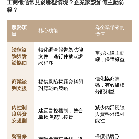
工商徵信常見於哪些情境？企業家該如何主動防
範？
服務項
為企業帶來的
核心功能
目
價值
法律諮
轉化調查報告為法律
掌握法律主動
詢與訴
文件，進行仲裁或訴
權，保障權益
訟協助
訟程序
強化協商籌
商業談
提供風險揭露資料與
碼，有效維權
判支援
對應戰略策略
分配利益
內控制
減少內部風險
建置監控機制，整合
度與資
與資料外洩可
職權與資訊控管
安規劃
能性
聲譽修
保護品牌形