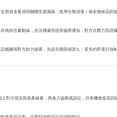
方近期資金緊俏與關聯交易風險；改用分期清償＋保全擔保品的
工作地與住處動線，合法傳遞存證與協商通知；對方在壓力與證
對話截圖與對方財力線索，先談分期與保證人；若失約即逕行強
加上對方現況與資產線索，再進入協商或訴訟，仍有機會提高回
據點後再談方案，必要時啟動訴訟與強制執行。