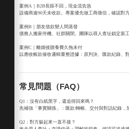
案例A｜B2B長賬不回，現金流告急
設備商逾90天未收款。專案優先做工商徵信，確認對
案例B｜朋友借款變人間蒸發
債務人搬家停機、社群關閉。團隊以尋人查址鎖定新
案例C｜離婚後贍養費久拖未付
以應收帳款催收邏輯重整證據：原判決、匯款紀錄、
常見問題（FAQ）
Q1：沒有白紙黑字，還追得回來嗎？
先補強「事實關係」：匯款/轉帳、交付與對話紀錄，
Q2：對方躲起來一直不接？
改走尋人查址＋存證信函＋調解的節奏，確認可送達