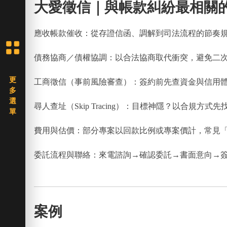
大愛徵信｜與帳款糾紛最相關
應收帳款催收：從存證信函、調解到司法流程的節奏
債務協商／債權協調：以合法協商取代衝突，避免二
工商徵信（事前風險審查）：簽約前先查資金與信用
尋人查址（Skip Tracing）：目標神隱？以合規方式
費用與估價：部分專案以回款比例或專案價計，常見「
委託流程與聯絡：來電諮詢→確認委託→書面意向→簽約執
案例