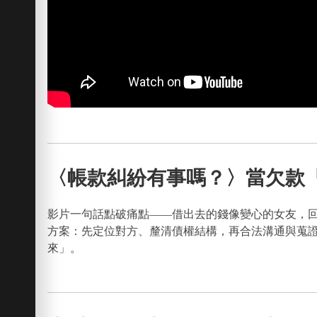
〈帳款糾紛有事嗎？〉當欠款
影片一句話點破痛點——借出去的錢像變心的女友，
方案：先定位對方、釐清債權結構，再合法溝通與蒐
來」。