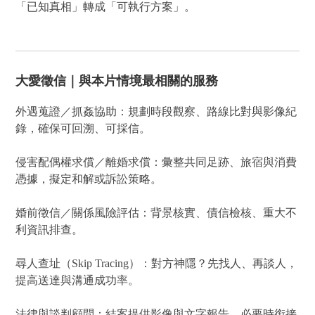
「已知真相」轉成「可執行方案」。
大愛徵信｜與本片情境最相關的服務
外遇蒐證／抓姦協助：規劃時段觀察、路線比對與影像紀
錄，確保可回溯、可採信。
侵害配偶權求償／離婚求償：彙整共同足跡、旅宿與消費
憑據，擬定和解或訴訟策略。
婚前徵信／關係風險評估：背景核實、債信檢核、重大不
利資訊排查。
尋人查址（Skip Tracing）：對方神隱？先找人、再談人，
提高送達與溝通成功率。
法律與談判顧問：結案提供影像與文字報告，必要時銜接