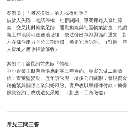
案例 B｜「搬家換號」的人找得到嗎？
借款人失聯，電話停機、社群關閉。專案採尋人查址節
奏，交叉比對就業足跡、通勤動線與社區物業訪查，確認
新工作地與可送達地址後，依法發出存證與協商通知；對
方在條件壓力下分三期清償，免走冗長訴訟。（對應：尋
人查址／應收帳款催收）
案例 C｜簽長約前先做「體檢」
中小企業主擬與新供應商簽三年合約。專案先做工商徵
信：查董監變動、歷年訴訟與一址多公司關聯，發現資金
鏈偏緊與關係企業糾紛風險。客戶改以里程碑付款＋擔保
條款簽約，成功避免呆帳。（對應：工商徵信）
常見三問三答