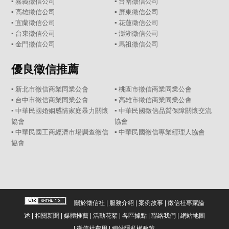
▪
嘉義徵信公司
▪
台南徵信公司
▪
高雄徵信公司
▪
屏東徵信公司
▪
宜蘭徵信公司
▪
花蓮徵信公司
▪
台東徵信公司
▪
澎湖徵信公司
▪
金門徵信公司
▪
馬祖徵信公司
優良徵信推薦
▪ 新北市徵信商業同業公會
▪ 桃園市徵信商業同業公會
▪ 台中市徵信商業同業公會
▪ 高雄市徵信商業同業公會
▪ 中華民國婚姻感情家庭暴力關懷
▪ 中華民國徵信品質保障關懷交流
協會
協會
▪ 中華民國工商經濟市場調查徵信
▪ 中華民國徵信專業經理人協會
協會
關於徵信社
|
服務介紹
|
案例故事
|
徵信社專家論
述
|
相關新聞
|
媒體推薦
|
活動花絮
|
各區據點
|
聯絡我們
|
網站地圖
|
徵信社費用
|
網站隱私權政策