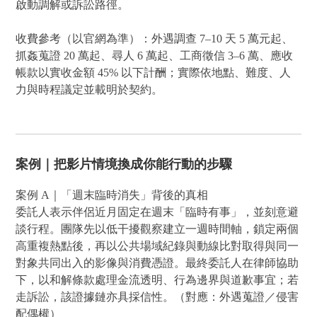
啟動調解或訴訟路徑。
收費參考（以官網為準）：外遇調查 7–10 天 5 萬元起、
抓姦蒐證 20 萬起、尋人 6 萬起、工商徵信 3–6 萬、應收
帳款以實收金額 45% 以下計酬；實際依地點、難度、人
力與時程議定並載明於契約。
案例｜把影片情境換成你能行動的步驟
案例 A｜「週末臨時消失」背後的真相
委託人表示伴侶近月固定在週末「臨時有事」，並刻意避
談行程。團隊先以低干擾觀察建立一週時間軸，鎖定兩個
高重複熱點後，再以公共場域紀錄與動線比對取得與同一
對象共同出入的影像與消費憑證。最終委託人在律師協助
下，以和解條款處理金流透明、行為邊界與道歉事宜；若
走訴訟，該證據鏈亦具採信性。（對應：外遇蒐證／侵害
配偶權）