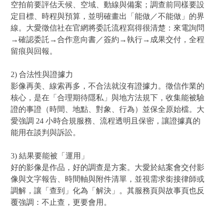
空拍前要評估天候、空域、動線與備案；調查前同樣要設
定目標、時程與預算，並明確畫出「能做／不能做」的界
線。大愛徵信社在官網將委託流程寫得很清楚：來電詢問
→確認委託→合作意向書／簽約→執行→成果交付，全程
留痕與回報。
2) 合法性與證據力
影像再美、線索再多，不合法就沒有證據力。徵信作業的
核心，是在「合理期待隱私」與地方法規下，收集能被驗
證的事證（時間、地點、對象、行為）並保全原始檔。大
愛強調 24 小時合規服務、流程透明且保密，讓證據真的
能用在談判與訴訟。
3) 結果要能被「運用」
好的影像是作品，好的調查是方案。大愛於結案會交付影
像與文字報告、時間軸與附件清單，並視需求銜接律師或
調解，讓「查到」化為「解決」。其服務頁與故事頁也反
覆強調：不止查，更要會用。