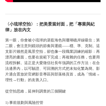
〈小琉球空拍〉：把美景當封面，把「專業與紀
律」放在內文
第一眼，你會被小琉球的湛藍海色與珊瑚礁岸線吸住；第
二眼，會注意到鏡頭的節奏與運鏡——穩、準、克制。這
支影片雖然是風景空拍，卻也像一段職業訓練的縮影：再
漂亮的畫面，也要在規範下完成；再複雜的任務，也要用
流程拆解。這正是大愛徵信社長年強調的工作方法：在合
法邊界內，以可驗證、可回溯的方式把未知化繁為簡。影
片適合置放於官網影音專區與部落格頁首，成為「情緒→
理性→行動」的友善入口。
從空拍思維，延伸到調查的三個關鍵
1) 事前規劃與風險控管