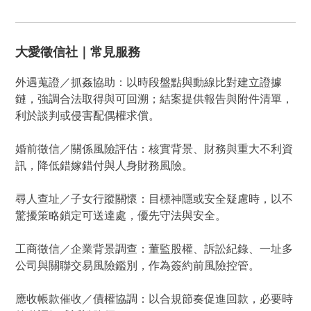
大愛徵信社｜常見服務
外遇蒐證／抓姦協助：以時段盤點與動線比對建立證據
鏈，強調合法取得與可回溯；結案提供報告與附件清單，
利於談判或侵害配偶權求償。
婚前徵信／關係風險評估：核實背景、財務與重大不利資
訊，降低錯嫁錯付與人身財務風險。
尋人查址／子女行蹤關懷：目標神隱或安全疑慮時，以不
驚擾策略鎖定可送達處，優先守法與安全。
工商徵信／企業背景調查：董監股權、訴訟紀錄、一址多
公司與關聯交易風險鑑別，作為簽約前風險控管。
應收帳款催收／債權協調：以合規節奏促進回款，必要時