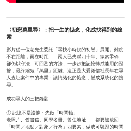
〈初戀萬里尋〉：把一生的惦念，化成找得到的線
索
影片從一位老先生委託「尋找小時候的初戀」展開。難度
不在距離，而在時距——兩人已失聯四十年、線索零碎，
卻仍以守法、可回溯的方法，一步步把記憶轉成能用的證
據，最終縮短「萬里」距離。這正是大愛徵信社長年在尋
人查址案件中的專業：讓情緒化的惦念，變成系統化的搜
尋。
成功尋人的三把鑰匙
① 記憶不是證據：先做「時間軸」
老照片、舊書信、同學名冊、曾住地址……都要被放回
「時間／地點／對象／行為」四要素，做成可驗證的時間