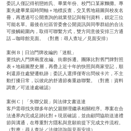
委託人僅記得初戀姓氏、畢業年份、校門口某家麵攤。專
案先建畢業屆時間軸＋地標反查，交叉舊地籍圖與校友名
冊，再透過可公開查詢的就業登記與報刊資料，鎖定三位
可能名單。最後在社區管委會公開資訊與同學群組的合法
可接觸範圍內，取得可聯繫方式，雙方同意後安排三方通
話→咖啡館見面。 （對應：尋人查址／見面安排）
案例 B｜日治門牌改編的「迷航」
要找的人門牌兩度改編、街廓拆遷。團隊比對舊門牌對照
表＋地籍圖歷史層，再疊上近十年的快照與商家登記，順
利還原住處變遷軌跡；委託人選擇僅寄出問候卡片，不主
動打擾日常，以彼此的舒適節奏重啟聯繫。（對應：資料
調查／可送達處確認）
案例 C｜「失聯父親」與法律文書送達
客戶需尋找失聯多年的父親辦理繼承相關程序。專案在合
法邊界內完成足跡比對＋現居確認，並由顧問協助送達禮
節與溝通，在尊重對方隱私與意願前提下完成文件流程。
（對應：尋人查址／法律諮詢與見面安排）