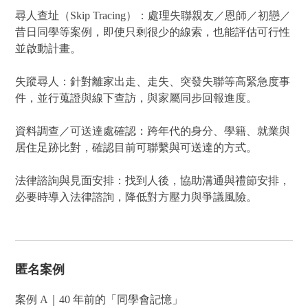
尋人查址（Skip Tracing）：處理失聯親友／恩師／初戀／
昔日同學等案例，即使只剩很少的線索，也能評估可行性
並啟動計畫。
失蹤尋人：針對離家出走、走失、突發失聯等高緊急度事
件，並行蒐證與線下查訪，與家屬同步回報進度。
資料調查／可送達處確認：跨年代的身分、學籍、就業與
居住足跡比對，確認目前可聯繫與可送達的方式。
法律諮詢與見面安排：找到人後，協助溝通與禮節安排，
必要時導入法律諮詢，降低對方壓力與爭議風險。
匿名案例
案例 A｜40 年前的「同學會記憶」