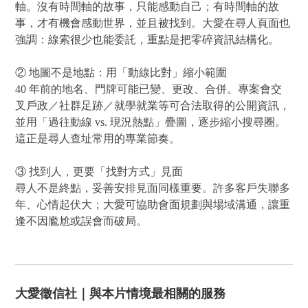
軸。沒有時間軸的故事，只能感動自己；有時間軸的故
事，才有機會感動世界，並且被找到。大愛在尋人頁面也
強調：線索很少也能委託，重點是把零碎資訊結構化。
② 地圖不是地點：用「動線比對」縮小範圍
40 年前的地名、門牌可能已變、更改、合併。專案會交
叉戶政／社群足跡／就學就業等可合法取得的公開資訊，
並用「過往動線 vs. 現況熱點」疊圖，逐步縮小搜尋圈。
這正是尋人查址常用的專業節奏。
③ 找到人，更要「找對方式」見面
尋人不是終點，妥善安排見面同樣重要。許多客戶失聯多
年、心情起伏大；大愛可協助會面規劃與場域溝通，讓重
逢不因尷尬或誤會而破局。
大愛徵信社｜與本片情境最相關的服務