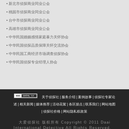
▪ 新北市侦探商业同业公会
▪ 桃园市侦探商业同业公会
▪ 台中市侦探商业同业公会
▪ 高雄市侦探商业同业公会
▪ 中华民国婚姻感情家庭暴力关怀协会
▪ 中华民国侦探品质保障关怀交流协会
▪ 中华民国工商经济市场调查侦探协会
▪ 中华民国侦探专业经理人协会
关于侦探社
|
服务介绍
|
案例故事
|
侦探社专家论
述
|
相关新闻
|
媒体推荐
|
活动花絮
|
各区据点
|
联系我们
|
网站地图
|
侦探社价格
|
网站隐私权政策
大爱
侦探社
版权所有 Copyright © 2011 Daai
International Detective All Rights Reserved.