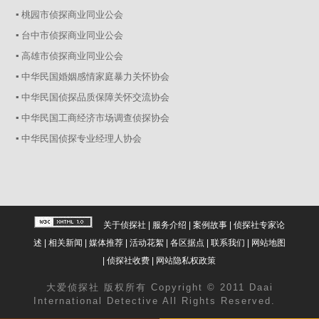
▪ 桃园市侦探商业同业公会
▪ 台中市侦探商业同业公会
▪ 高雄市侦探商业同业公会
▪ 中华民国婚姻感情家庭暴力关怀协会
▪ 中华民国侦探品质保障关怀交流协会
▪ 中华民国工商经济市场调查侦探协会
▪ 中华民国侦探专业经理人协会
关于侦探社
|
服务介绍
|
案例故事
|
侦探社专家论
述
|
相关新闻
|
媒体推荐
|
活动花絮
|
各区据点
|
联系我们
|
网站地图
|
侦探社收费
|
网站隐私权政策
大爱
侦探社
版权所有 Copyright © 2011 Daai
International Detective All Rights Reserved.