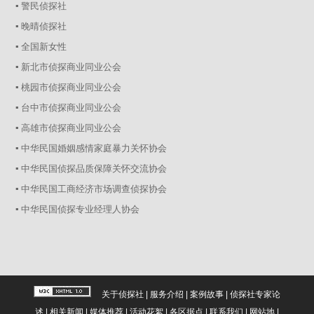
▪ 警民侦探社
▪ 晚晴侦探社
▪ 全国新女性
▪ 新北市侦探商业同业公会
▪ 桃园市侦探商业同业公会
▪ 台中市侦探商业同业公会
▪ 高雄市侦探商业同业公会
▪ 中华民国婚姻感情家庭暴力关怀协会
▪ 中华民国侦探品质保障关怀交流协会
▪ 中华民国工商经济市场调查侦探协会
▪ 中华民国侦探专业经理人协会
关于侦探社
|
服务介绍
|
案例故事
|
侦探社专家论
述
|
相关新闻
|
媒体推荐
|
活动花絮
|
各区据点
|
联系我们
|
网站地
|