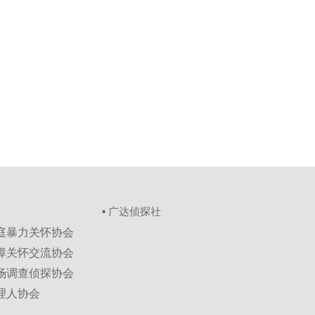
▪ 广达侦探社
家庭暴力关怀协会
保障关怀交流协会
市场调查侦探协会
理人协会