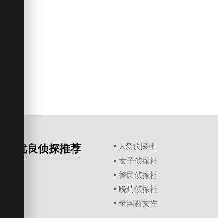
优良侦探推荐
▪ 大爱侦探社
▪ 女子侦探社
▪ 警民侦探社
▪ 晚晴侦探社
▪ 全国新女性