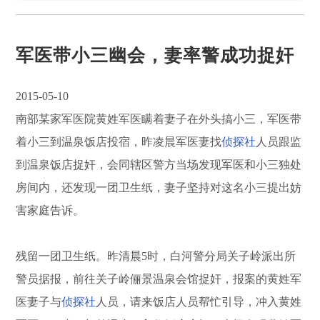
军医带小三幽会，妻率警成功捉奸
2015-05-10
南部某家军医院黄姓军医瞒着妻子在外头搞小三，军医带
着小三到温泉饭店投宿，昨凌晨军医妻找
侦探社
人员跟监
到温泉饭店捉奸，会同辖区警方当场发现军医和小三独处
房间内，还发现一团卫生纸，妻子坚持对这名小三提出妨
害家庭告诉。
残留一团卫生纸。昨清晨5时，白河警分局关子岭派出所
警员据报，前往关子岭俪景温泉会馆捉奸，报案的黄姓军
医妻子与
侦探社
人员，请来饭店人员帮忙引导，冲入黄姓