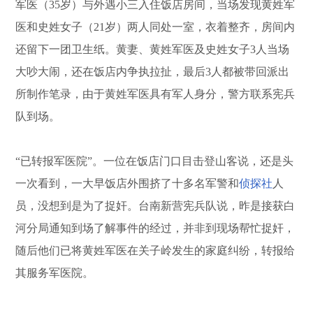
军医（35岁）与外遇小三入住饭店房间，当场发现黄姓军
医和史姓女子（21岁）两人同处一室，衣着整齐，房间内
还留下一团卫生纸。黄妻、黄姓军医及史姓女子3人当场
大吵大闹，还在饭店内争执拉扯，最后3人都被带回派出
所制作笔录，由于黄姓军医具有军人身分，警方联系宪兵
队到场。
“已转报军医院”。一位在饭店门口目击登山客说，还是头
一次看到，一大早饭店外围挤了十多名军警和
侦探社
人
员，没想到是为了捉奸。台南新营宪兵队说，昨是接获白
河分局通知到场了解事件的经过，并非到现场帮忙捉奸，
随后他们已将黄姓军医在关子岭发生的家庭纠纷，转报给
其服务军医院。