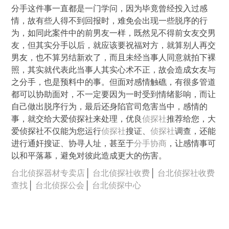
分手这件事一直都是一门学问，因为毕竟曾经投入过感
情，故有些人得不到回报时，难免会出现一些脱序的行
为，如同此案件中的前男友一样，既然见不得前女友交男
友，但其实分手以后，就应该要祝福对方，就算别人再交
男友，也不算另结新欢了，而且未经当事人同意就拍下裸
照，其实就代表此当事人其实心术不正，故会造成女友与
之分手，也是预料中的事。但面对感情触礁，有很多管道
都可以协助面对，不一定要因为一时受到情绪影响，而让
自己做出脱序行为，最后还身陷官司危害当中，感情的
事，就交给大爱侦探社来处理，优良
侦探社
推荐给您，大
爱侦探社不仅能为您运行
侦探社
搜证、
侦探社
调查，还能
进行通奸搜证、协寻人址，甚至于
分手协商
，让感情事可
以和平落幕，避免对彼此造成更大的伤害。
台北侦探器材专卖店
│
台北侦探社收费
│
台北侦探社收费
查找
│
台北侦探公会
│
台北侦探中心