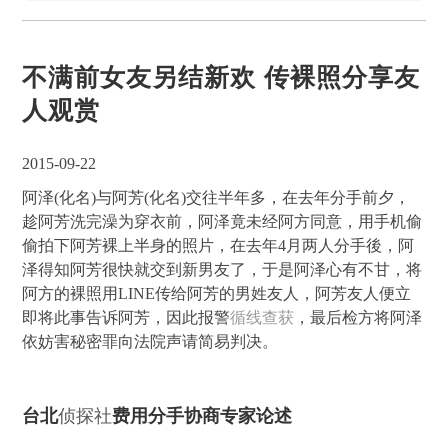
不满前女友另结新欢 传裸照分享友
人观赏
2015-09-22
阿泽(化名)与阿芳(化名)交往半年多，在去年分手前夕，
趁阿芳洗完澡为穿衣前，阿泽竟未经阿方同意，用手机偷
偷拍下阿芳裸上半身的照片，在去年4月两人分手後，阿
泽得知阿芳很快就交到新男友了，于是阿泽心有不甘，将
阿方的裸照用LINE传给阿芳的男姓友人，阿芳友人便立
即将此事告诉阿芳，因此报警
循线查获
，最后检方将阿泽
依妨害秘密罪向法院声请简易判决。
台北
侦探社
费用分手协商专家论述