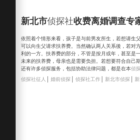
新北市
侦探社
收费离婚调查专
依照着个情形来看，孩子是与前男友所生，若想请生
可以向生父请求扶养费。当然确认两人关系後，若对
利的一方。扶养费的部分，不管是按月或年，甚至是
未来的扶养费，母亲也是需要负担。若想要符合自己
还有许多侦探服务，包括协助法律问题，都是在本
侦
侦探社征人
│
婚前侦探
│
侦探社工作
│
新北市侦探
│
新