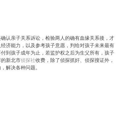
起确认亲子关系诉讼，检验两人的确有血缘关系後，才
人经济能力，以及参考孩子意愿，判给对孩子未来最有
要付到孩子成年为止，若监护权之后为生父所有，孩子
荐的新北市
侦探社
收费，除了侦探抓奸、侦探搜证外，
助，解决各种问题。