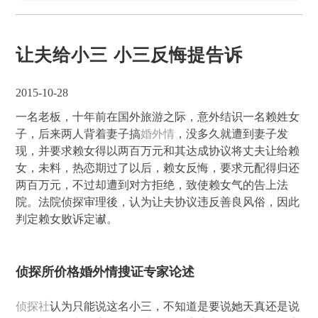
让夫给小三 小三反悔提告诉
2015-10-28
一名老板，十年前在国外旅游之际，意外结识一名赖姓女
子，后来两人背着妻子搞
婚外情
，没多久就遭到妻子发
现，并要求赖女得以两百万元和其达成协议将丈夫让给赖
女，未料，热恋期过了以后，赖女反悔，要求元配得归还
两百万元，不过却遭到对方拒绝，致使赖女气的告上法
院。法院侦探审理後，认为让夫协议违反善良风俗，因此
判定赖女败诉定谳。
侦探所价格婚外情搜证专家论述
侦探社
认为只能说这名小三，不知道是要说她天真还是说