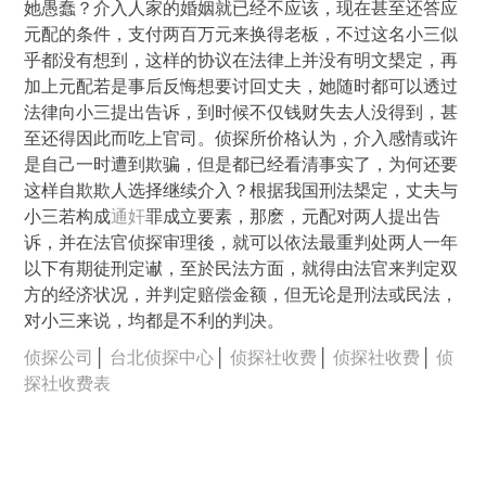
她愚蠢？介入人家的婚姻就已经不应该，现在甚至还答应
元配的条件，支付两百万元来换得老板，不过这名小三似
乎都没有想到，这样的协议在法律上并没有明文槼定，再
加上元配若是事后反悔想要讨回丈夫，她随时都可以透过
法律向小三提出告诉，到时候不仅钱财失去人没得到，甚
至还得因此而吃上官司。侦探所价格认为，介入感情或许
是自己一时遭到欺骗，但是都已经看清事实了，为何还要
这样自欺欺人选择继续介入？根据我国刑法槼定，丈夫与
小三若构成
通奸
罪成立要素，那麽，元配对两人提出告
诉，并在法官侦探审理後，就可以依法最重判处两人一年
以下有期徒刑定谳，至於民法方面，就得由法官来判定双
方的经济状况，并判定赔偿金额，但无论是刑法或民法，
对小三来说，均都是不利的判决。
侦探公司
│
台北侦探中心
│
侦探社收费
│
侦探社收费
│
侦
探社收费表