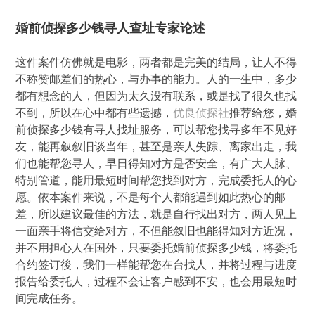
婚前侦探多少钱寻人查址专家论述
这件案件仿佛就是电影，两者都是完美的结局，让人不得
不称赞邮差们的热心，与办事的能力。人的一生中，多少
都有想念的人，但因为太久没有联系，或是找了很久也找
不到，所以在心中都有些遗撼，
优良侦探社
推荐给您，婚
前侦探多少钱有寻人找址服务，可以帮您找寻多年不见好
友，能再叙叙旧谈当年，甚至是亲人失踪、离家出走，我
们也能帮您寻人，早日得知对方是否安全，有广大人脉、
特别管道，能用最短时间帮您找到对方，完成委托人的心
愿。依本案件来说，不是每个人都能遇到如此热心的邮
差，所以建议最佳的方法，就是自行找出对方，两人见上
一面亲手将信交给对方，不但能叙旧也能得知对方近况，
并不用担心人在国外，只要委托婚前侦探多少钱，将委托
合约签订後，我们一样能帮您在台找人，并将过程与进度
报告给委托人，过程不会让客户感到不安，也会用最短时
间完成任务。