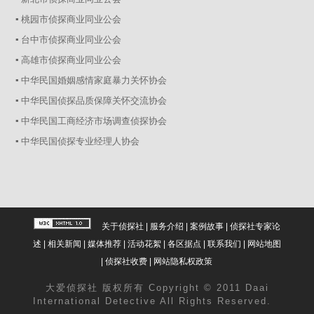
▪ 桃园市侦探商业同业公会
▪ 台中市侦探商业同业公会
▪ 高雄市侦探商业同业公会
▪ 中华民国婚姻感情家庭暴力关怀协会
▪ 中华民国侦探品质保障关怀交流协会
▪ 中华民国工商经济市场调查侦探协会
▪ 中华民国侦探专业经理人协会
关于侦探社
|
服务介绍
|
案例故事
|
侦探社专家论
述
|
相关新闻
|
媒体推荐
|
活动花絮
|
各区据点
|
联系我们
|
网站地图
|
侦探社收费
|
网站隐私权政策
大爱
侦探社
版权所有 Copyright © 2011 Daai
International Detective All Rights Reserved.