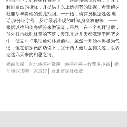
的陪同下，到侦探社将事情一一说给侦探员聆听，让其了
解到自己的担忧，并提供手头上所拥有的证据，希望侦探
社能尽早将他的爱儿找回。一开始，侦探员根据姓名,电
话,身分证字号，及时最后出现的时间,身穿衣服等，一一
根据以往的侦办经验来做调查，果然，在一个礼拜过后，
於外县市找到林童的下落，发现其这几天都沉迷于网吧之
中，便立即打电话通知林男前往。虽然一开始林男极为气
愤，但在侦探员的劝说下，父子两人最后互拥哭泣，以表
达这几天来的相思之情。
婚前侦探
│
台北侦探社费用
│
侦探社寻人收费多少钱
│
婚
前侦探找哪一家最好
│
台北侦探社收费