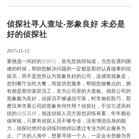
侦探社寻人查址-形象良好 未必是
好的侦探社
2015-11-12
要挑选一间好的
侦探社
，首先您就得知道，当您在遇到困
难的时候，帮助您解决问题的一定都是那些认真做事的侦
探员，而不是您所认为形象良好的公司，这感觉就象是，
您到餐厅去吃大餐，而提供您服务，帮助您做餐点的，拥
有都是那些基层员工，非为公司里的大老板。徜若公司的
形象极为良好，侦探员不够诚信可靠，时常偷机取巧，那
麽仅单凭看公司的形象有何作用？侦探社，不仅引进高科
技的
侦探器材
，就连侦探人员方面也训练有素，年年都在
做审核，只要有侦探人员不够专业，没有增进自身的能
力，侦探社绝对会训练到他得以透过专业为民众服务为
止。广大的人海中，想要寻得一个人，一定会令您极为苦