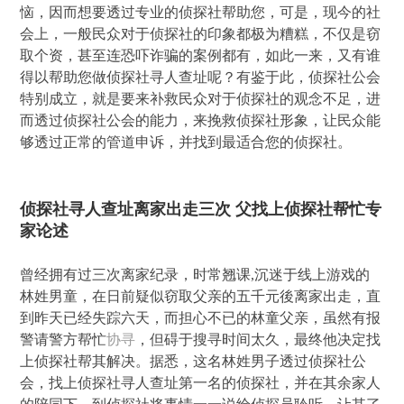
恼，因而想要透过专业的侦探社帮助您，可是，现今的社
会上，一般民众对于侦探社的印象都极为糟糕，不仅是窃
取个资，甚至连恐吓诈骗的案例都有，如此一来，又有谁
得以帮助您做侦探社寻人查址呢？有鉴于此，侦探社公会
特别成立，就是要来补救民众对于侦探社的观念不足，进
而透过侦探社公会的能力，来挽救侦探社形象，让民众能
够透过正常的管道申诉，并找到最适合您的侦探社。
侦探社寻人查址离家出走三次 父找上侦探社帮忙专
家论述
曾经拥有过三次离家纪录，时常翘课,沉迷于线上游戏的
林姓男童，在日前疑似窃取父亲的五千元後离家出走，直
到昨天已经失踪六天，而担心不已的林童父亲，虽然有报
警请警方帮忙
协寻
，但碍于搜寻时间太久，最终他决定找
上侦探社帮其解决。据悉，这名林姓男子透过侦探社公
会，找上侦探社寻人查址第一名的侦探社，并在其余家人