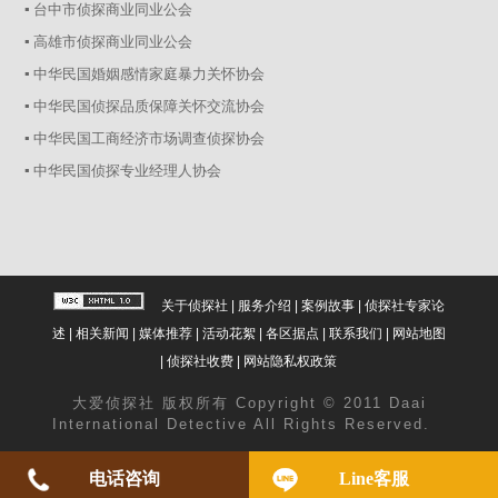
▪ 台中市侦探商业同业公会
▪ 高雄市侦探商业同业公会
▪ 中华民国婚姻感情家庭暴力关怀协会
▪ 中华民国侦探品质保障关怀交流协会
▪ 中华民国工商经济市场调查侦探协会
▪ 中华民国侦探专业经理人协会
关于侦探社
|
服务介绍
|
案例故事
|
侦探社专家论
述
|
相关新闻
|
媒体推荐
|
活动花絮
|
各区据点
|
联系我们
|
网站地图
|
侦探社收费
|
网站隐私权政策
大爱
侦探社
版权所有 Copyright © 2011 Daai
International Detective All Rights Reserved.
电话咨询
Line客服