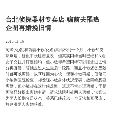
台北侦探器材专卖店-骗前夫罹癌
企图再婚挽旧情
2015-11-16
阿峰(化名)和前妻小敏(化名)
离婚
不到一个月，小敏却突
然爆瘦，疑似甲状腺癌复发，但其实阿峰当时已经和A姓
女子交往并订定婚约，但小敏却希望阿峰可以顾念过去情
分再复婚，陪她走过人生最后一段路，而且小敏还答应随
时都可以离婚，故阿峰因为心软，便和小敏再婚，但陪同
小敏到医院检查，却发现小敏身体状况无碍，故阿峰想要
离婚，但小敏却在这时候反悔，迟迟不肯办理离婚，于是
阿峰只好提出离婚申请，请求法院判处两人离婚，法官认
为两人长期分居状态，关系已经疏离，也无法相互照应，
故判准两人离婚获准。