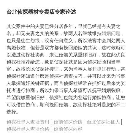
台北侦探器材专卖店专家论述
其实案件中的夫妻已经分居多年，早就已经是有夫妻之
名，却无夫妻之实的关系，故两人若继续维持
婚姻问题
，
也只是徒生怨恨，没有任何意义，所以法官才会判处两人
离婚获准，但若是双方都有挽回婚姻的共识，这时候就可
以透过侦探社协商，来让婚姻关系重修旧好，故在此优良
侦探社推荐给您，象是侦探社就是因为侦探经验相当丰
富，故擅长以侦探社搜证，来为当事人展开
抓奸
行动，甚
侦探社还知道什麽是侦探社调查技巧，并可以此来为当事
人掌握通奸关键证据，而且侦探社经常在抓奸过后来为委
托者进行协商，所以如果当事人希望可以抚平婚姻裂痕，
希望能够重修旧好，侦探社也能为您运行婚姻协商，让您
可以借由协商，顺利挽回婚姻，故侦探社绝对是您的不二
选择。
侦探社寻人查址费用
│
婚前侦探价钱
│
台北侦探社征人
│
侦探社寻人查址价格
│
婚前侦探内容