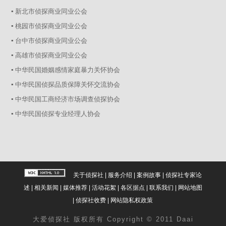
▪ 新北市侦探商业同业公会
▪ 桃园市侦探商业同业公会
▪ 台中市侦探商业同业公会
▪ 高雄市侦探商业同业公会
▪ 中华民国婚姻感情家庭暴力关怀协会
▪ 中华民国侦探品质保障关怀交流协会
▪ 中华民国工商经济市场调查侦探协会
▪ 中华民国侦探专业经理人协会
关于侦探社
|
服务介绍
|
案例故事
|
侦探社专家论
述
|
相关新闻
|
媒体推荐
|
活动花絮
|
各区据点
|
联系我们
|
网站地图
|
侦探社收费
|
网站隐私权政策
大爱
侦探社
版权所有 Copyright © 2011 Daai