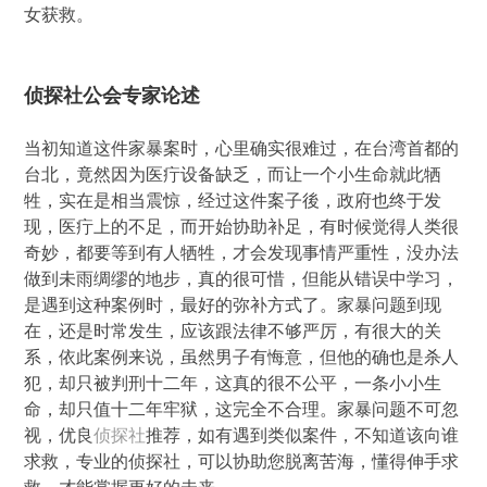
女获救。
侦探社公会专家论述
当初知道这件家暴案时，心里确实很难过，在台湾首都的
台北，竟然因为医疔设备缺乏，而让一个小生命就此牺
牲，实在是相当震惊，经过这件案子後，政府也终于发
现，医疔上的不足，而开始协助补足，有时候觉得人类很
奇妙，都要等到有人牺牲，才会发现事情严重性，没办法
做到未雨绸缪的地步，真的很可惜，但能从错误中学习，
是遇到这种案例时，最好的弥补方式了。家暴问题到现
在，还是时常发生，应该跟法律不够严厉，有很大的关
系，依此案例来说，虽然男子有悔意，但他的确也是杀人
犯，却只被判刑十二年，这真的很不公平，一条小小生
命，却只值十二年牢狱，这完全不合理。家暴问题不可忽
视，优良
侦探社
推荐，如有遇到类似案件，不知道该向谁
求救，专业的侦探社，可以协助您脱离苦海，懂得伸手求