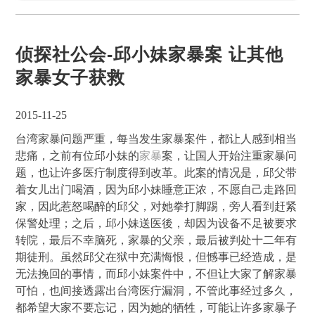
侦探社公会-邱小妹家暴案 让其他
家暴女子获救
2015-11-25
台湾家暴问题严重，每当发生家暴案件，都让人感到相当
悲痛，之前有位邱小妹的
家暴
案，让国人开始注重家暴问
题，也让许多医疔制度得到改革。此案的情况是，邱父带
着女儿出门喝酒，因为邱小妹睡意正浓，不愿自己走路回
家，因此惹怒喝醉的邱父，对她拳打脚踢，旁人看到赶紧
保警处理；之后，邱小妹送医後，却因为设备不足被要求
转院，最后不幸脑死，家暴的父亲，最后被判处十二年有
期徒刑。虽然邱父在狱中充满悔恨，但憾事已经造成，是
无法挽回的事情，而邱小妹案件中，不但让大家了解家暴
可怕，也间接透露出台湾医疔漏洞，不管此事经过多久，
都希望大家不要忘记，因为她的牺牲，可能让许多家暴子