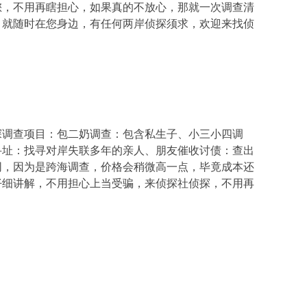
您，不用再瞎担心，如果真的不放心，那就一次调查清
，就随时在您身边，有任何两岸侦探须求，欢迎来找侦
探调查项目：包二奶调查：包含私生子、小三小四调
寻址：找寻对岸失联多年的亲人、朋友催收讨债：查出
同，因为是跨海调查，价格会稍微高一点，毕竟成本还
仔细讲解，不用担心上当受骗，来侦探社侦探，不用再