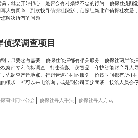
配偶，就会开始担心，是否会有对婚姻不忠的行为，侦探社提醒
用再大费周章，到次找寻
侦探社
踪影，侦探社新北市侦探社友爱
帮您解决所有的问题。
岸侦探调查项目
的到，只要您有需要，侦探社侦探都有相关服务，侦探社两岸侦
侵权案件专利商标调查：打击盗版、仿冒品，守护智能财产寻人
前，先调查产销地点、行销管道不同的服务，价钱时间都有所不
他的须求，都可以来电洽询，或是到公司直接面谈，接洽人员会
侦探商业同业公会
│
侦探社寻人手法
│
侦探社寻人方式