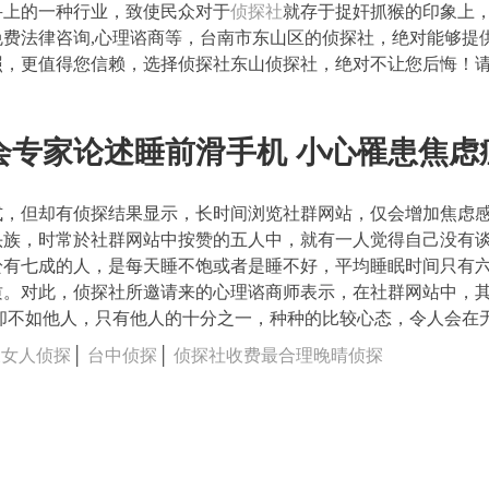
寻上的一种行业，致使民众对于
侦探社
就存于捉奸抓猴的印象上，
,免费法律咨询,心理谘商等，台南市东山区的侦探社，绝对能够
更值得您信赖，选择侦探社东山侦探社，绝对不让您后悔！请速拨服务
会专家论述睡前滑手机 小心罹患焦虑
式，但却有侦探结果显示，长时间浏览社群网站，仅会增加焦虑
头族，时常於社群网站中按赞的五人中，就有一人觉得自己没有
於有七成的人，是每天睡不饱或者是睡不好，平均睡眠时间只有
质。对此，侦探社所邀请来的心理谘商师表示，在社群网站中，
却不如他人，只有他人的十分之一，种种的比较心态，令人会在
天女人侦探
│
台中侦探
│
侦探社收费最合理晚晴侦探