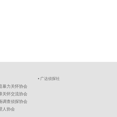
▪ 广达侦探社
家庭暴力关怀协会
保障关怀交流协会
市场调查侦探协会
理人协会