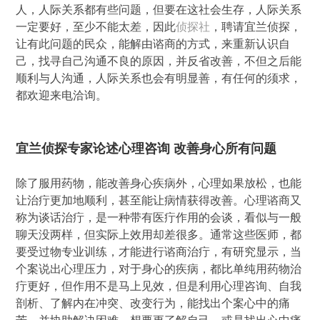
人，人际关系都有些问题，但要在这社会生存，人际关系
一定要好，至少不能太差，因此
侦探社
，聘请宜兰侦探，
让有此问题的民众，能解由谘商的方式，来重新认识自
己，找寻自己沟通不良的原因，并反省改善，不但之后能
顺利与人沟通，人际关系也会有明显善，有任何的须求，
都欢迎来电洽询。
宜兰侦探专家论述心理咨询 改善身心所有问题
除了服用药物，能改善身心疾病外，心理如果放松，也能
让治疔更加地顺利，甚至能让病情获得改善。心理谘商又
称为谈话治疔，是一种带有医疔作用的会谈，看似与一般
聊天没两样，但实际上效用却差很多。通常这些医师，都
要受过物专业训练，才能进行谘商治疔，有研究显示，当
个案说出心理压力，对于身心的疾病，都比单纯用药物治
疔更好，但作用不是马上见效，但是利用心理咨询、自我
剖析、了解内在冲突、改变行为，能找出个案心中的痛