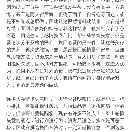
快，有时和平的分手，但种状况，是心不甘情不愿，或是
因为误会而分手，而这种情况发生後，就会有其中一方后
悔，甚至是两人都后悔，但碍于面子、自尊心等问题，或
是不知道该怎麽做，因此让这段感情就此结束，实在是很
可惜；看到许多好的姻缘，就这样结束，侦探社实在于心
不忍，因此创立了感情挽回部门，帮一些情场失意、或是
爱情学分不及格的民众，挽回心爱的另一伴，让这份美好
的缘分，再次的继续下去。虽然挽回感情是件好事，但如
果用错方法，也会成为一场憾事，有人用尽了方法，却依
旧挽回失败，因不满对方拒绝，可能痛下杀机，这些人认
为，挽回不成都是对方的错，没有想过缘分已经消失迨
尽，或是自己用错了方法，将所有的问题，都怪罪给对
方，真的是最差劲的做法。
许多人在情场失意时，会去请求神明帮忙，或是查找一些
小撇步，希望能透过风水、加持物品等，来挽回另一伴的
心，但
侦探社
要提醒您，现在有许多不肖人士，看上感情
失意的弱点，进行诈骗行为，骗财又骗色，实在是可恶至
极，因此在挑选挽回方法时，一定要谨慎注意，否则选择