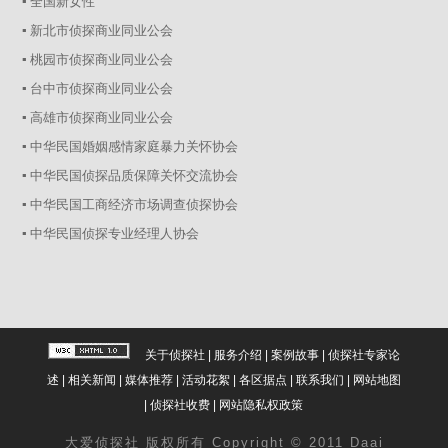
▪ 全国新女性
▪ 新北市侦探商业同业公会
▪ 桃园市侦探商业同业公会
▪ 台中市侦探商业同业公会
▪ 高雄市侦探商业同业公会
▪ 中华民国婚姻感情家庭暴力关怀协会
▪ 中华民国侦探品质保障关怀交流协会
▪ 中华民国工商经济市场调查侦探协会
▪ 中华民国侦探专业经理人协会
关于侦探社
|
服务介绍
|
案例故事
|
侦探社专家论
述
|
相关新闻
|
媒体推荐
|
活动花絮
|
各区据点
|
联系我们
|
网站地图
|
侦探社收费
|
网站隐私权政策
大爱
侦探社
版权所有 Copyright © 2011 Daai