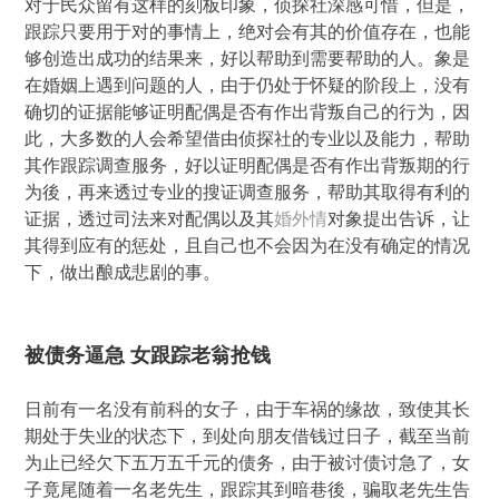
对于民众留有这样的刻板印象，侦探社深感可惜，但是，
跟踪只要用于对的事情上，绝对会有其的价值存在，也能
够创造出成功的结果来，好以帮助到需要帮助的人。象是
在婚姻上遇到问题的人，由于仍处于怀疑的阶段上，没有
确切的证据能够证明配偶是否有作出背叛自己的行为，因
此，大多数的人会希望借由侦探社的专业以及能力，帮助
其作跟踪调查服务，好以证明配偶是否有作出背叛期的行
为後，再来透过专业的搜证调查服务，帮助其取得有利的
证据，透过司法来对配偶以及其
婚外情
对象提出告诉，让
其得到应有的惩处，且自己也不会因为在没有确定的情况
下，做出酿成悲剧的事。
被债务逼急 女跟踪老翁抢钱
日前有一名没有前科的女子，由于车祸的缘故，致使其长
期处于失业的状态下，到处向朋友借钱过日子，截至当前
为止已经欠下五万五千元的债务，由于被讨债讨急了，女
子竟尾随着一名老先生，跟踪其到暗巷後，骗取老先生告