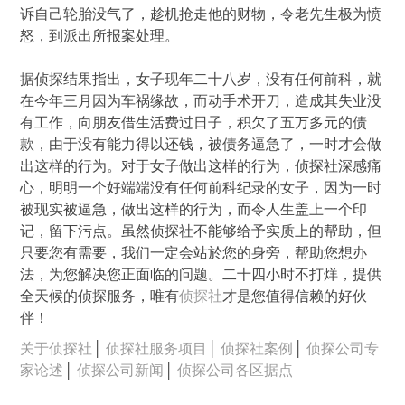
诉自己轮胎没气了，趁机抢走他的财物，令老先生极为愤
怒，到派出所报案处理。
据侦探结果指出，女子现年二十八岁，没有任何前科，就
在今年三月因为车祸缘故，而动手术开刀，造成其失业没
有工作，向朋友借生活费过日子，积欠了五万多元的债
款，由于没有能力得以还钱，被债务逼急了，一时才会做
出这样的行为。对于女子做出这样的行为，侦探社深感痛
心，明明一个好端端没有任何前科纪录的女子，因为一时
被现实被逼急，做出这样的行为，而令人生盖上一个印
记，留下污点。虽然侦探社不能够给予实质上的帮助，但
只要您有需要，我们一定会站於您的身旁，帮助您想办
法，为您解决您正面临的问题。二十四小时不打烊，提供
全天候的侦探服务，唯有
侦探社
才是您值得信赖的好伙
伴！
关于侦探社
│
侦探社服务项目
│
侦探社案例
│
侦探公司专
家论述
│
侦探公司新闻
│
侦探公司各区据点