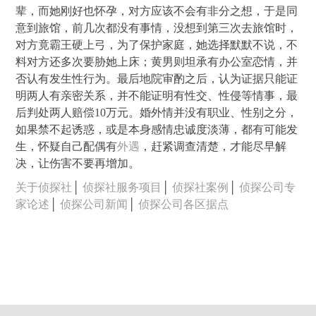
辈，而她刚好也怀孕，对方应该不会有非分之想，于是同
意到旅馆，前几次都没有事情，没想到第三次去旅馆时，
对方竟霸王硬上弓，为了保护家庭，她选择默默不说，不
料对方还多次要胁她上床；黄男则坦承有办公室恋情，并
否认有发生性行为。最后地院审酌之后，认为证据只能证
明两人有亲密关系，并不能证明有性交、性侵等情事，最
后判处两人赔偿10万元。婚外情并没有职业、性别之分，
如果禁不起诱惑，或是本身感情忠诚度淡薄，都有可能发
生，怀疑自己配偶有
外遇
，赶紧调查清楚，才能尽早解
决，让伤害不要再增加。
关于侦探社
│
侦探社服务项目
│
侦探社案例
│
侦探公司专
家论述
│
侦探公司新闻
│
侦探公司各区据点