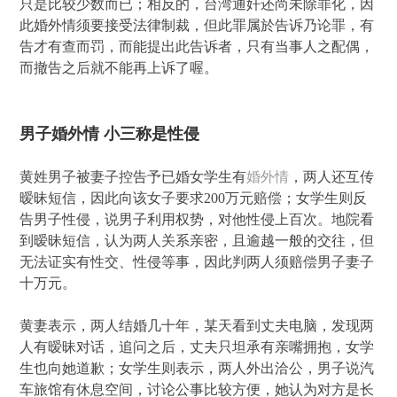
只是比较少数而已；相反的，台湾通奸还尚未除罪化，因
此婚外情须要接受法律制裁，但此罪属於告诉乃论罪，有
告才有查而罚，而能提出此告诉者，只有当事人之配偶，
而撤告之后就不能再上诉了喔。
男子婚外情 小三称是性侵
黄姓男子被妻子控告予已婚女学生有
婚外情
，两人还互传
暧昧短信，因此向该女子要求200万元赔偿；女学生则反
告男子性侵，说男子利用权势，对他性侵上百次。地院看
到暧昧短信，认为两人关系亲密，且逾越一般的交往，但
无法证实有性交、性侵等事，因此判两人须赔偿男子妻子
十万元。
黄妻表示，两人结婚几十年，某天看到丈夫电脑，发现两
人有暧昧对话，追问之后，丈夫只坦承有亲嘴拥抱，女学
生也向她道歉；女学生则表示，两人外出洽公，男子说汽
车旅馆有休息空间，讨论公事比较方便，她认为对方是长