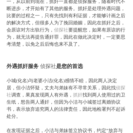
一，从以前到现在，抓奸一直都是侦探服务，随着时代不
断进步，才开始有了其他的服务。抓奸是处理外遇问题，
比要的过程之一，只有先找到有利证据，才能够计画之后
的解决方式，但很多人为了挽回婚姻，因此在抓奸之后，
会原谅对方出轨行为，
侦探社
要提醒您，如果有原谅的行
为，就无法再提告通奸罪，因此在做此决定时，一定要思
考清楚，以免之后后悔也来不及了。
外遇抓奸服务
侦探社
是您的首选
小城(化名)与老婆小洁(化名)感情不睦，因此两人决定
居，但小洁怀疑，丈夫与弟妹有不寻常关系，因此找
侦探
社
调查，果真发现两人有外遇，
抓奸
找到两人使用过的卫
生纸，怒告两人通奸，但因为小洁与小城签过离婚协议
书，表示放弃追究两人的法律责任，因此地检署判不起诉
处分。
在发现证据之后，小洁与弟妹签立协议书，约定“放弃与