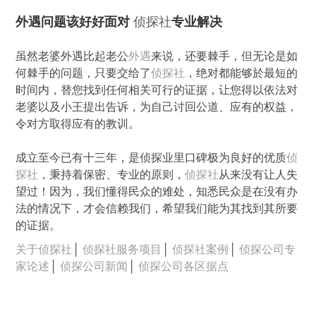
外遇问题该好好面对
侦探社
专业解决
虽然老婆外遇比起老公
外遇
来说，还要棘手，但无论是如
何棘手的问题，只要交给了
侦探社
，绝对都能够於最短的
时间内，替您找到任何相关可行的证据，让您得以依法对
老婆以及小王提出告诉，为自己讨回公道、应有的权益，
令对方取得应有的教训。
成立至今已有十三年，是侦探业里口碑极为良好的优质
侦
探社
，秉持着保密、专业的原则，
侦探社
从来没有让人失
望过！因为，我们懂得民众的难处，知悉民众是在没有办
法的情况下，才会信赖我们，希望我们能为其找到其所要
的证据。
关于侦探社
│
侦探社服务项目
│
侦探社案例
│
侦探公司专
家论述
│
侦探公司新闻
│
侦探公司各区据点