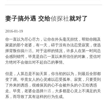
妻子搞外遇 交给
侦探社
就对了
2016-01-19
你一直以为尽心尽力，让你在外头毫无担忧，帮助你顾及
家庭的那个老婆，有一天，碍于没有办法忍受寂寞，便选
择背叛你搞
外遇
。对于这样的情况，许多人在第一时间总
会感到错愕，毕竟是自己一直以来所信任的对象，坚信对
方绝对不会做出对不起自己的事情。
但是，人算总是不如天算，你当初的以为，到最后全部都
变了调。毕竟女人的心灵难以忍受孤单、寂寞，只要受到
了外来的诱惑，很难保其的心不会被外头的小王给诱惑
走。毕竟，老婆会选择
外遇
，大多都是心灵上不满足的关
系，而导致了其有这样的行为生成。