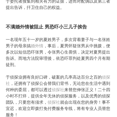
于委托者搜集到相关有力的证据，进而对配偶以及第三者
提出告诉，扞卫住自己的权益。
不满婚外情被阻止 男恐吓小三儿子挨告
一名现年五十一岁的夏姓男子，多次背着妻子与一名张姓
男子的母亲搞
婚外情
，事后，夏男怀疑张男从中挑拨，便
多次以短信恐吓张男，令张男心生畏惧，决定对夏男提出
告诉。而地方法院审理後，依恐吓罪判处夏男四个月有期
徒刑。
于侦探业拥有良好口碑，破案的几率高达百分之百的
侦探
社
，还拥有了侦探公会替我们背书，无论您在生活中遇到
何种的委屈，都可以透过
侦探社
来替您伸张正义！二十四
小时不打烊，提供全年无休的侦探服务，以及优秀的侦探
团队，只要您有须求，
侦探社
就会出现在您的身旁！事不
宜迟，欢迎立即拨打免付费服务专线，将有专业人员替您
服务！