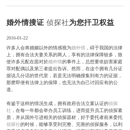
婚外情搜证
侦探社
为您扞卫权益
2016-01-22
许多人会将婚姻以外的情感视为
婚外情
，碍于我国的法律
上，拥有合法夫妻关系的两人，享有的法律保障较多，致
使许多元配在面对於
婚外情
的事件上，总想要依妨害家庭
罪对配偶以及第三者提出告诉。然而，在这个拥有几分证
据说几分话的世代里，若是无法明确搜集到有力的证据，
那麽即便有法律上的保障，也无法为自己讨回应有的公
道。
有鉴于这样的情况生成，拥有政府合法立案认证的
侦探
社
，在每一年都会举办员工训练，进而提升员工的侦探素
质，并从国外引进相关的侦探器材，好于委托者前来委托
侦探社
的时候，能够享受到完整、完善的侦探服务，以利