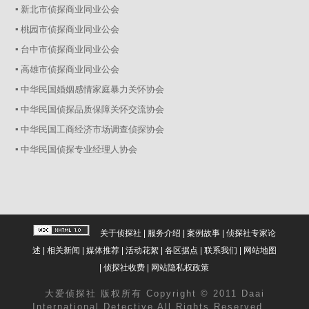
▪ 新北市侦探商业同业公会
▪ 桃园市侦探商业同业公会
▪ 台中市侦探商业同业公会
▪ 高雄市侦探商业同业公会
▪ 中华民国婚姻感情家庭暴力关怀协会
▪ 中华民国侦探品质保障关怀交流协会
▪ 中华民国工商经济市场调查侦探协会
▪ 中华民国侦探专业经理人协会
关于侦探社
|
服务介绍
|
案例故事
|
侦探社专家论
述
|
相关新闻
|
媒体推荐
|
活动花絮
|
各区据点
|
联系我们
|
网站地图
|
侦探社收费
|
网站隐私权政策
大爱
侦探社
版权所有 Copyright © 2011 Daai
International Detective All Rights Reserved.