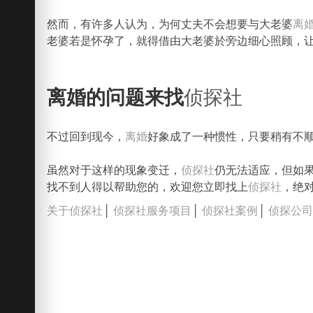
然而，有许多人认为，为何丈夫不会想要与大老婆
离
老婆若是怀孕了，就得借由大老婆於旁边细心照顾，
离婚的问题来找
侦探社
不过回到现今，
离婚
好象成了一种惯性，只要稍有不
虽然对于这样的现象变迁，
侦探社
仍无法适应，但如
找不到人得以帮助您的，欢迎您立即找上
侦探社
，绝
关于侦探社
│
侦探社服务项目
│
侦探社案例
│
侦探公