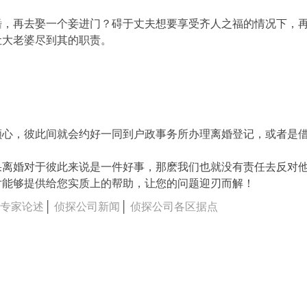
婚
，再去娶一个妾进门？碍于丈夫想要享受齐人之福的情况下，
让大老婆尽到其的职责。
顺心，彼此间就会约好一同到户政事务所办理离婚登记，或者是
果离婚对于彼此来说是一件好事，那麽我们也就没有责任去反对
对能够提供给您实质上的帮助，让您的问题迎刃而解！
司专家论述
│
侦探公司新闻
│
侦探公司各区据点