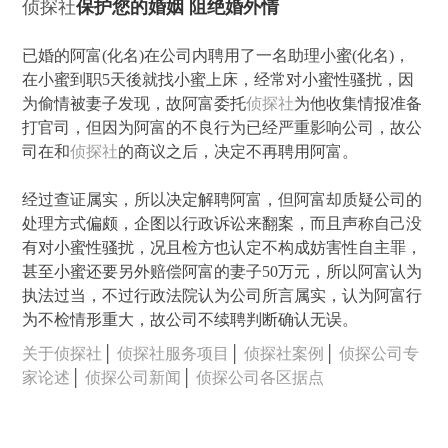
侦探社
保护您的婚姻 阻绝婚外情
已婚的阿富(化名)在公司内聘用了一名助理小蜜(化名)，
在小蜜到职5天後就找小蜜上床，经常对小蜜性骚扰，因
为偷情被妻子发现，故阿富委托
侦探社
为他收集情报准备
打官司，但因为阿富的不良行为已经严重影响公司，故公
司在和
侦探社
的商议之后，决定不再聘用阿富。
经过查证属实，所以决定解聘阿富，但阿富却质疑公司的
处理方式偏颇，企图以行政诉讼来翻案，而且声称自己没
有对小蜜性骚扰，况且检方也认定不构成妨害性自主罪，
甚至小蜜还要另外赔偿阿富的妻子50万元，所以阿富认为
执法过当，不过行政法院认为公司所言属实，认为阿富行
为不检情形重大，故公司不续聘判断确认无误。
关于侦探社
│
侦探社服务项目
│
侦探社案例
│
侦探公司专
家论述
│
侦探公司新闻
│
侦探公司各区据点