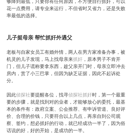
够降到最低，只要你有任何原因，不方便自行抓奸，可以
花一点费用，请专业来运行，不但省时又省力，还是失败
率最低的选择。
儿子挺母亲 帮忙抓奸外遇父
老板与自家女员工有婚外情，两人在男方家准备办事，被
机灵的儿子发现，马上找母亲来
抓奸
，原本男子不肯开
门，但儿子谎称要拿东西，趁父亲开门时，母亲立即冲去
房内，赏了小三巴掌，但因为缺乏证据，因此不起诉处
分。
因此
侦探社
要提醒各位，找寻
侦探社
抓奸
时，第一个最重
要的步骤，就是找到对的业者，才能够放心的委托，最基
本的条件有：政府立案、公会推荐、有申诉管道、良好评
价、合理的价钱，只要符合以上几点，再亲自到公司观
察、签约，想必抓奸的行动，就已经成功一半了，因为俗
话说的好，好的开始，是成功的一半。