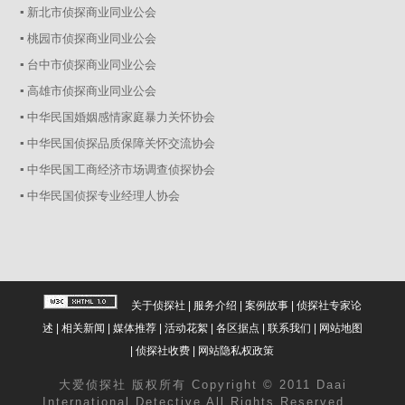
▪ 新北市侦探商业同业公会
▪ 桃园市侦探商业同业公会
▪ 台中市侦探商业同业公会
▪ 高雄市侦探商业同业公会
▪ 中华民国婚姻感情家庭暴力关怀协会
▪ 中华民国侦探品质保障关怀交流协会
▪ 中华民国工商经济市场调查侦探协会
▪ 中华民国侦探专业经理人协会
关于侦探社
|
服务介绍
|
案例故事
|
侦探社专家论
述
|
相关新闻
|
媒体推荐
|
活动花絮
|
各区据点
|
联系我们
|
网站地图
|
侦探社收费
|
网站隐私权政策
大爱
侦探社
版权所有 Copyright © 2011 Daai
International Detective All Rights Reserved.