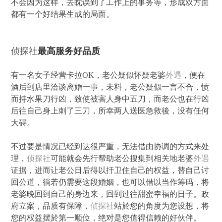
不会因为这样，去眈误到了工作上的事务等，形成双方面
都有一个好结果生成的局面。
侦探社
最高服务好品质
有一名女子经营卡拉OK，老公疑似怀疑老婆
外遇
，便在
酒后到店里洽谈离婚一事，未料，老公疑似一言不合，愤
而持水果刀行凶，致使被害人身中五刀，而老公也在行凶
后往自己身上刺了三刀，所幸两人送医急救後，没有任何
大碍。
不过要是情况已经到达很严重，无法借由协调的方式来处
理，
侦探社
可能就会先行帮助老公搜集到相关地老婆
外遇
证据，进而让老公日后得以扞卫住自己的权益，替自己讨
回公道，徜若仍需要这段婚姻，也可以借以当作筹码，将
老婆晚回到自己的身边来，回到过往甜蜜幸福的日子。政
府立案，品质有保障，
侦探社
站於您的角度为您设想，将
您的权益摆於第一顺位，绝对是您值得信赖的好伙伴。