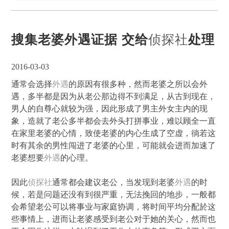
搜集老婆外遇证据 交给
侦探社
处理
2016-03-03
通常会选择
外遇
的原因有很多种，然而老婆之所以会外
遇，多半都是因为从老公那边得不到满足，从古到现在，
男人的自尊心就较为强，因此形成了男主外女主内的现
象，造就了老公多半都会去外头打拼事业，难以顾全一直
在家里老婆的心情，致使老婆的内心生成了空虚，徜若这
时有其余的男性闯进了老婆的心里，可能就会进而加速了
老婆想要
外遇
的心理。
因此
侦探社
通常都会建议老公，当发现到老婆
外遇
的时
候，若是问题还没有到很严重，无法挽回的地步，一般都
会希望老公可以将事业与家庭协调，将时间平均分配於这
些事情上，进而让老婆感受到老公对于她的关心，然而也