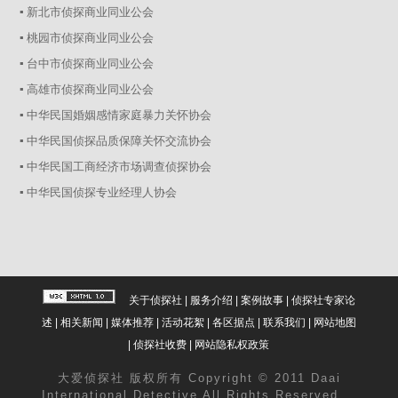
▪ 新北市侦探商业同业公会
▪ 桃园市侦探商业同业公会
▪ 台中市侦探商业同业公会
▪ 高雄市侦探商业同业公会
▪ 中华民国婚姻感情家庭暴力关怀协会
▪ 中华民国侦探品质保障关怀交流协会
▪ 中华民国工商经济市场调查侦探协会
▪ 中华民国侦探专业经理人协会
关于侦探社
|
服务介绍
|
案例故事
|
侦探社专家论
述
|
相关新闻
|
媒体推荐
|
活动花絮
|
各区据点
|
联系我们
|
网站地图
|
侦探社收费
|
网站隐私权政策
大爱
侦探社
版权所有 Copyright © 2011 Daai
International Detective All Rights Reserved.