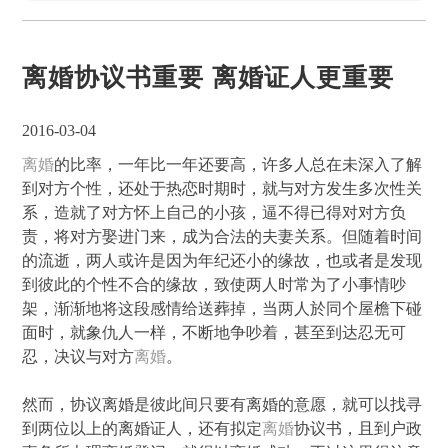
离婚协议书重要 离婚证人更重要
2016-03-04
离婚
的比率，一年比一年还要高，许多人总在未深入了解
到对方个性，还处于热恋时期时，就与对方发生多次性关
系，造就了对方怀上自己的小孩，逼不得已得对对方负
责，将对方娶进门来，成为合法的夫妻关系。但随着时间
的流逝，两人或许是因为年纪还小的缘故，也或者是发现
到彼此的个性不合的缘故，致使两人时常为了小事情吵
架，渐渐地将这段感情给送葬掉，当两人於同个屋檐下碰
面时，就象仇人一样，不断地争吵着，甚至到达忍无可
忍，决议与对方
离婚
。
然而，协议离婚是彼此间只要有离婚的意愿，就可以找寻
到两位以上的离婚证人，还有拟定
离婚
协议书，且到户政