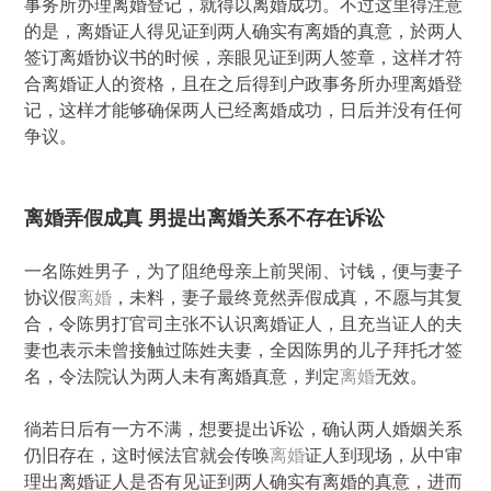
事务所办理离婚登记，就得以离婚成功。不过这里得注意
的是，离婚证人得见证到两人确实有离婚的真意，於两人
签订离婚协议书的时候，亲眼见证到两人签章，这样才符
合离婚证人的资格，且在之后得到户政事务所办理离婚登
记，这样才能够确保两人已经离婚成功，日后并没有任何
争议。
离婚弄假成真 男提出离婚关系不存在诉讼
一名陈姓男子，为了阻绝母亲上前哭闹、讨钱，便与妻子
协议假
离婚
，未料，妻子最终竟然弄假成真，不愿与其复
合，令陈男打官司主张不认识离婚证人，且充当证人的夫
妻也表示未曾接触过陈姓夫妻，全因陈男的儿子拜托才签
名，令法院认为两人未有离婚真意，判定
离婚
无效。
徜若日后有一方不满，想要提出诉讼，确认两人婚姻关系
仍旧存在，这时候法官就会传唤
离婚
证人到现场，从中审
理出离婚证人是否有见证到两人确实有离婚的真意，进而