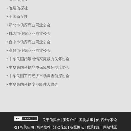
▪ 晚晴侦探社
▪ 全国新女性
▪ 新北市侦探商业同业公会
▪ 桃园市侦探商业同业公会
▪ 台中市侦探商业同业公会
▪ 高雄市侦探商业同业公会
▪ 中华民国婚姻感情家庭暴力关怀协会
▪ 中华民国侦探品质保障关怀交流协会
▪ 中华民国工商经济市场调查侦探协会
▪ 中华民国侦探专业经理人协会
关于侦探社
|
服务介绍
|
案例故事
|
侦探社专家论
述
|
相关新闻
|
媒体推荐
|
活动花絮
|
各区据点
|
联系我们
|
网站地图