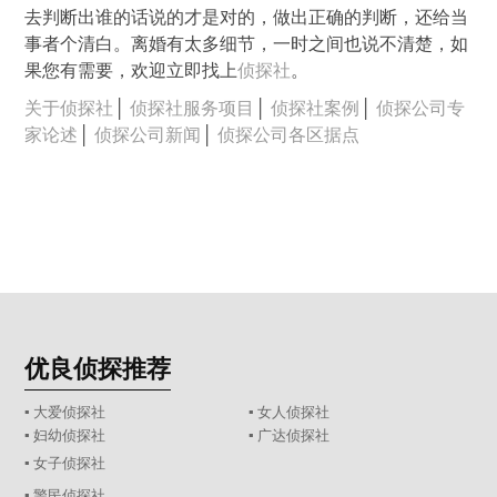
去判断出谁的话说的才是对的，做出正确的判断，还给当
事者个清白。离婚有太多细节，一时之间也说不清楚，如
果您有需要，欢迎立即找上
侦探社
。
关于侦探社
│
侦探社服务项目
│
侦探社案例
│
侦探公司专
家论述
│
侦探公司新闻
│
侦探公司各区据点
优良侦探推荐
▪ 大爱侦探社
▪ 女人侦探社
▪ 妇幼侦探社
▪ 广达侦探社
▪ 女子侦探社
▪ 警民侦探社