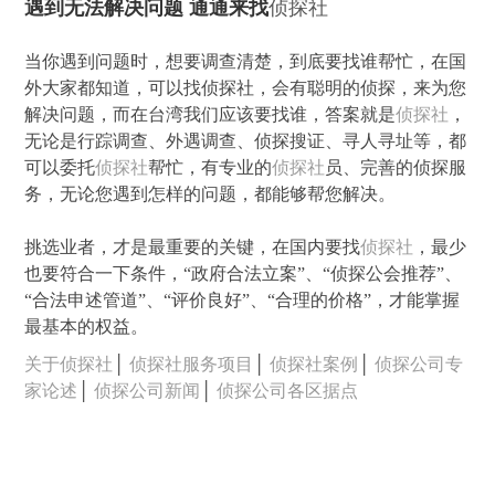
遇到无法解决问题 通通来找
侦探社
当你遇到问题时，想要调查清楚，到底要找谁帮忙，在国
外大家都知道，可以找侦探社，会有聪明的侦探，来为您
解决问题，而在台湾我们应该要找谁，答案就是
侦探社
，
无论是行踪调查、外遇调查、侦探搜证、寻人寻址等，都
可以委托
侦探社
帮忙，有专业的
侦探社
员、完善的侦探服
务，无论您遇到怎样的问题，都能够帮您解决。
挑选业者，才是最重要的关键，在国内要找
侦探社
，最少
也要符合一下条件，“政府合法立案”、“侦探公会推荐”、
“合法申述管道”、“评价良好”、“合理的价格”，才能掌握
最基本的权益。
关于侦探社
│
侦探社服务项目
│
侦探社案例
│
侦探公司专
家论述
│
侦探公司新闻
│
侦探公司各区据点