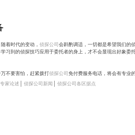
备
，随着时代的变动，
侦探公司
会斟酌调适，一切都是希望我们的
将学习到的侦探技巧应用于委托者的身上，才不会显现出好象委
千万不要害怕，赶紧拨打
侦探公司
免付费服务电话，将会有专业
司专家论述
│
侦探公司新闻
│
侦探公司各区据点