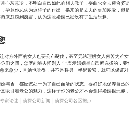
非常心灰意冷，不明白自己如此的相夫教子，委曲求全去迎合婆
白，毕竟你总认为这样子的付出，换来的是丈夫的更加疼爱，但
你愈来愈感到感冒，认为这段婚姻已经没有了生活乐趣。
您
连对方外面的女人也要公布鞑伐，甚至无法理解女人何苦为难女
在你们之间，怎麽能够去怪别人？”表示婚姻是自己所选择的，要
人愈来愈少，且她也觉得，并不是将另一半绑紧紧，就可以保证对
结婚与否，都应该处于为了自己而活的状态。要好好地保养自己
一直吸引着老公的魅力，这样子你的老公才不会觉得婚姻很无趣
司专家论述
│
侦探公司新闻
│
侦探公司各区据点