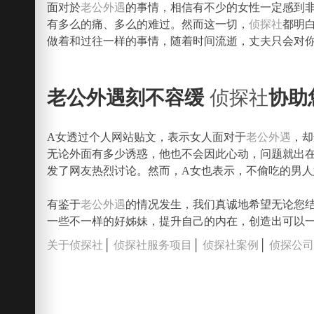
面对於
老公外遇
的事情，相信有不少的女性一定感到
有多么的痛、多么的难过。然而这一切，
侦探社
都明
做着和过往一样的事情，随着时间流逝，丈夫只会对
老公外遇刻不容缓
侦探社
协助
A女透过个人网站贴文，表示女人面对于
老公外遇
，却
无论外面有多少诱惑，他也不会因此心动，问题就出
发了网友热烈讨论。然而，A女也表示，不偷吃的男
有鉴于
老公外遇
的情况发生，我们真诚地希望无论您
一些不一样的好姊妹，提升自己的内在，创造出可以
关于侦探社
│
侦探社服务项目
│
侦探社案例
│
侦探公