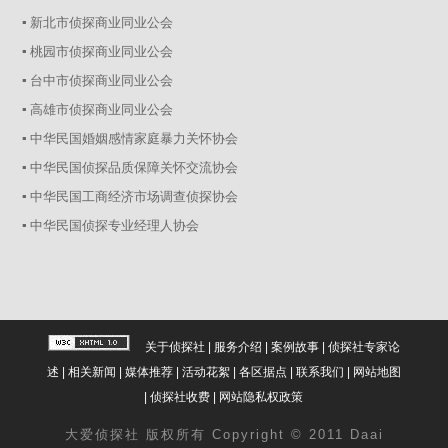
▪ 新北市侦探商业同业公会
▪ 桃园市侦探商业同业公会
▪ 台中市侦探商业同业公会
▪ 高雄市侦探商业同业公会
▪ 中华民国婚姻感情家庭暴力关怀协会
▪ 中华民国侦探品质保障关怀交流协会
▪ 中华民国工商经济市场调查侦探协会
▪ 中华民国侦探专业经理人协会
关于侦探社
|
服务介绍
|
案例故事
|
侦探社专家论
述
|
相关新闻
|
媒体推荐
|
活动花絮
|
各区据点
|
联系我们
|
网站地图
|
侦探社收费
|
网站隐私权政策
大爱
侦探社
版权所有 Copyright © 2011 Daai