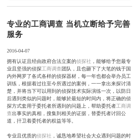
专业的工商调查 当机立断给予完善
服务
2016-04-07
拥有认证且经由政府合法立案的
侦探社
，能够给予您最专
业且坚强的侦探
工商调查
团队，且也砸下了大笔的钱于国
内外网罗了各式各样的侦探器材，每一年也都会举办员工
训练，根据着过往至今所遇过的案例，一一拿出来探讨清
楚，并将当下可以用到的侦探技术实际演练一次，以防日
后遇到类似的问题时，能够於最短的时间内，将正确的侦
探方式套用于委托者所遇到的问题上，帮助委托者
工商调
查
出事实的真相，搜集到相关的证据，替委托者讨回公
道，扞卫着委托者的权益等等。
专业且优质的
侦探社
，诚恳地希望社会大众遇到问题的时