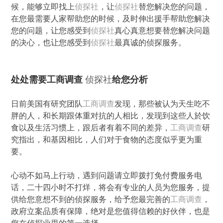
候，能够立即找上
侦探社
，让
侦探社
替您解决您的问题，
在您最需要人家帮助您的时候，及时伸出援手帮助您解决
您的问题，让您感受到
侦探社
真心真意想要替您解决问题
的决心，也让您感受到
侦探社
最真诚的侦探服务。
处处需要工商调查
侦探社
给您分析
日前美国有研究团队
工商调查
发现，那些被认为天生吃不
胖的人，和长期跟体重对抗的人相比，发现到这些人於饮
食以及生活习惯上，跟后者有着不同的差异，
工商调查
研
究指出，和基因相比，人们对于食物的态度似乎更为重
要。
心动不如马上行动，遇到问题请立即拨打免付费服务电
话，二十四小时不打烊，将会有专业的人员为您服务，提
供给您意想不到的侦探服务，给予您最完善的
工商调查
，
政府立案品质有保障，绝对是您值得信赖的好伙伴，也是