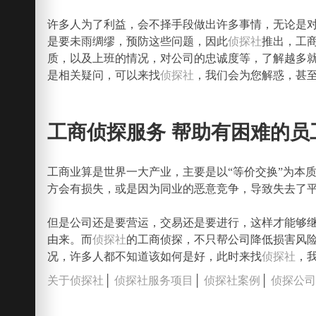
许多人为了利益，会不择手段做出许多事情，无论是
是要未雨绸缪，预防这些问题，因此
侦探社
推出，工
质，以及上班的情况，对公司的忠诚度等，了解越多
是相关疑问，可以来找
侦探社
，我们会为您解惑，甚
工商侦探服务 帮助有困难的员
工商业算是世界一大产业，主要是以“等价交换”为本
方会有损失，或是因为同业的恶意竞争，导致失去了
但是公司还是要营运，交易还是要进行，这样才能够
由来。而
侦探社
的工商侦探，不只帮公司降低损害风
况，许多人都不知道该如何是好，此时来找
侦探社
，
关于侦探社
│
侦探社服务项目
│
侦探社案例
│
侦探公